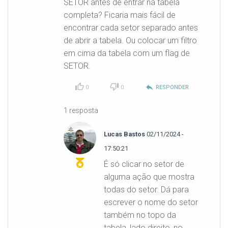
SETOR antes de entrar na tabela
completa? Ficaria mais fácil de
encontrar cada setor separado antes
de abrir a tabela. Ou colocar um filtro
em cima da tabela com um flag de
SETOR.
reply
0
0
RESPONDER
1 resposta
Lucas Bastos
02/11/2024 -
17:50:21
É só clicar no setor de
alguma ação que mostra
todas do setor. Dá para
escrever o nome do setor
também no topo da
tabela, lado direito, no