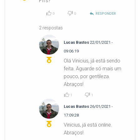
FII's?
reply
0
0
RESPONDER
2 respostas
Lucas Bastos
22/01/2021 -
09:06:19
Olá Vinicius, já está sendo
feita. Aguarde só mais um
pouco, por gentileza.
Abraços!
1
1
Lucas Bastos
26/01/2021 -
17:09:28
Vinicius, já está online.
Abraços!