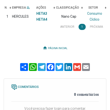
N.
EMPRESA
AÇÕES
CLASSIFICAÇÃO
SETOR
HETA3
Consumo
1
HERCULES
Nano Cap
HETA4
Cíclico
ANTERIOR
1
PRÓXIMA
PÁGINA INICIAL
Share
WhatsApp
Telegram
Facebook
Twitter
LinkedIn
Gmail
Email
COMENTÁRIOS
8 comentários
Você precisa fazer login para comentar.