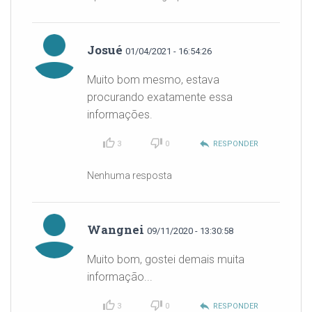
Josué
01/04/2021 - 16:54:26
Muito bom mesmo, estava
procurando exatamente essa
informações.
reply
3
0
RESPONDER
Nenhuma resposta
Wangnei
09/11/2020 - 13:30:58
Muito bom, gostei demais muita
informação...
reply
3
0
RESPONDER