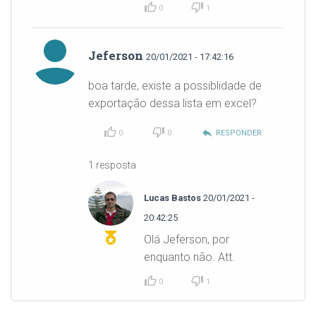
0
1
Jeferson
20/01/2021 - 17:42:16
boa tarde, existe a possiblidade de
exportação dessa lista em excel?
reply
0
0
RESPONDER
1 resposta
Lucas Bastos
20/01/2021 -
20:42:25
Olá Jeferson, por
enquanto não. Att.
0
1