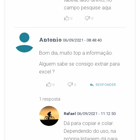
campo pesquise aqui.
0
0
Antonio
06/09/2021 - 08:48:40
Bom dia, muito top a informação.
Alguem sabe se consigo extrair para
excel ?
reply
0
0
RESPONDER
1 resposta
Rafael
06/09/2021 - 11:12:50
Dá para copiar e colar.
Dependendo do uso, na
própria listagem dá para