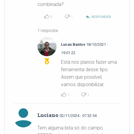
combinada?
reply
2
1
RESPONDER
1 resposta
Lucas Bastos
18/10/2021 -
19:01:22
Está nos planos fazer uma
ferramenta desse tipo.
Assim que possível,
vamos disponibilizar.
1
1
Luciano
02/11/2024 - 07:32:54
Tem alguma lista só do campo