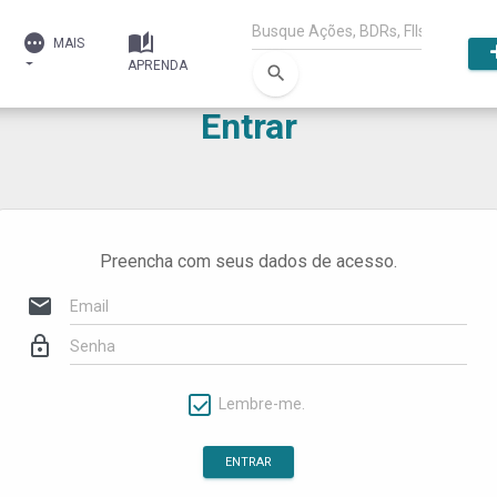
MAIS
APRENDA
search
Entrar
Preencha com seus dados de acesso.
mail
lock_outline
Lembre-me.
ENTRAR