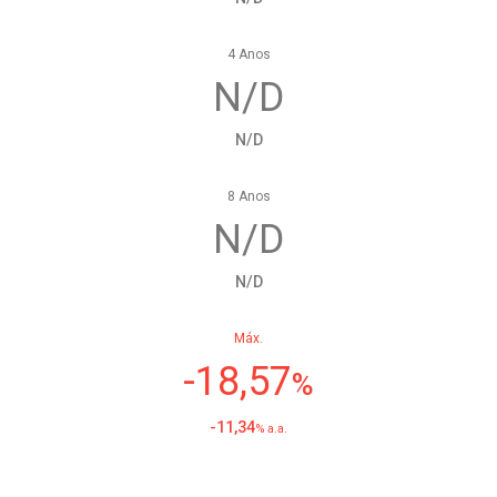
4 Anos
N/D
N/D
8 Anos
N/D
N/D
Máx.
-18,57
%
-11,34
% a.a.