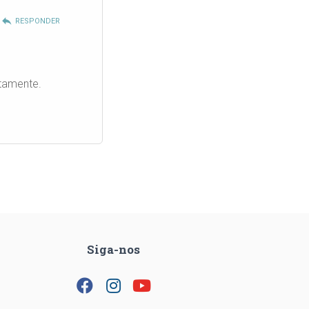
reply
RESPONDER
etamente.
Siga-nos