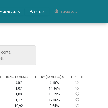
CRIAR CONTA
ENTRAR
TEMA ESCURO
 conta.
s.
REND. 12 MESES
DY (12 MESES) %
>_
9,57
9,55%
1,07
14,36%
1,00
10,13%
1,17
12,86%
10,92
9,64%