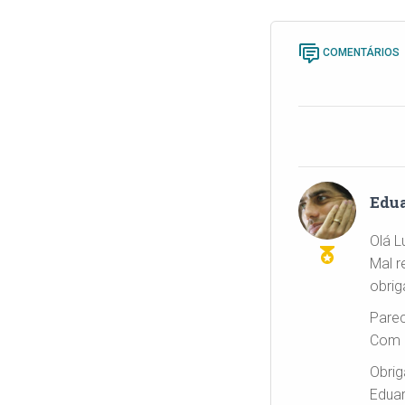
COMENTÁRIOS
Edu
Olá L
Mal r
obrig
Parec
Com i
Obrig
Edua