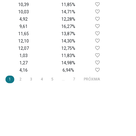
10,39
11,85%
10,03
14,71%
4,92
12,28%
9,61
16,27%
11,65
13,87%
12,10
14,30%
12,07
12,75%
1,03
11,83%
1,27
14,98%
4,16
6,94%
R
1
2
3
4
5
...
7
PRÓXIMA