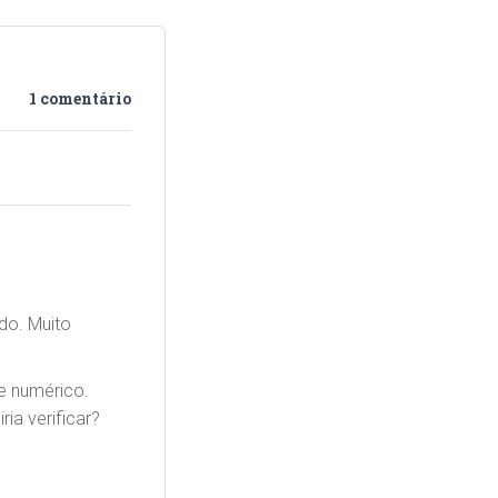
1 comentário
ndo. Muito
e numérico.
ia verificar?