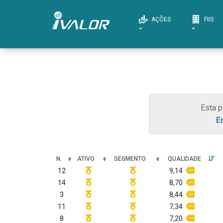
AÇÕES
FIIS
Esta p
E
N.
ATIVO
SEGMENTO
QUALIDADE
12
9,14
14
8,70
3
8,44
11
7,34
8
7,20