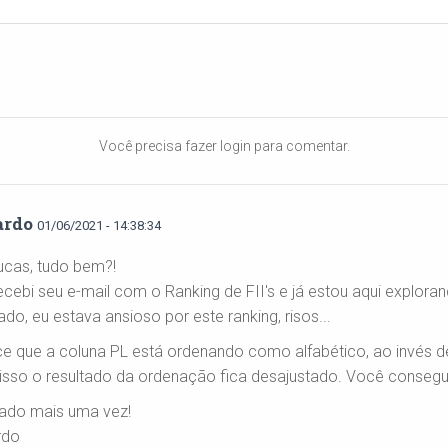
Você precisa fazer login para comentar.
ardo
01/06/2021 - 14:38:34
ucas, tudo bem?!
ecebi seu e-mail com o Ranking de FII's e já estou aqui explora
ado, eu estava ansioso por este ranking, risos...
e que a coluna PL está ordenando como alfabético, ao invés d
sso o resultado da ordenação fica desajustado. Você conseguir
ado mais uma vez!
rdo