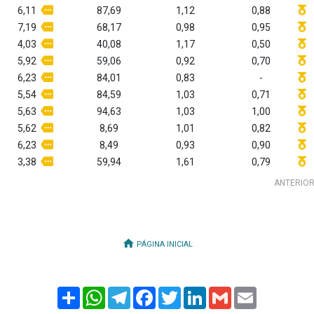
6,11
87,69
1,12
0,88
7,19
68,17
0,98
0,95
4,03
40,08
1,17
0,50
5,92
59,06
0,92
0,70
6,23
84,01
0,83
-
5,54
84,59
1,03
0,71
5,63
94,63
1,03
1,00
5,62
8,69
1,01
0,82
6,23
8,49
0,93
0,90
3,38
59,94
1,61
0,79
ANTERIO
PÁGINA INICIAL
Share
WhatsApp
Telegram
Facebook
Twitter
LinkedIn
Gmail
Email