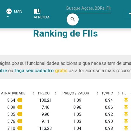
MAIS
APRENDA
search
Ranking de FIIs
ágina possui funcionalidades adicionais que necessitam de uma
ntre
ou
faça seu cadastro
grátis
para ter acesso a mais recurso
ATRATIVIDADE
PREÇO
PREÇO / VALOR
P/VPC
PL
8,64
100,21
1,09
0,94
6,09
7,46
0,96
0,86
5,35
9,90
1,05
0,92
5,76
9,11
1,03
0,90
7,10
113,23
1,04
0,98