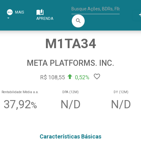
MAIS
APRENDA
search
M1TA34
META PLATFORMS. INC.
R$ 108,55
0,52%
Rentabilidade Média a.a.
DPA (12M)
DY (12M)
37,92
N/D
N/D
%
Características Básicas