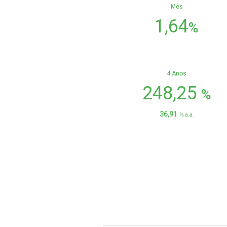
Mês
1,64
%
4 Anos
248,25
%
36,91
% a.a.