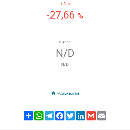
1 Ano
-27,66
%
8 Anos
N/D
N/D
PÁGINA INICIAL
Share
WhatsApp
Telegram
Facebook
Twitter
LinkedIn
Gmail
Email