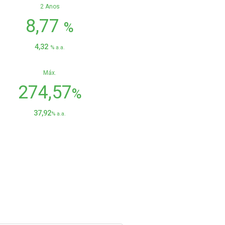
2 Anos
8,77
%
4,32
% a.a.
Máx.
274,57
%
37,92
% a.a.