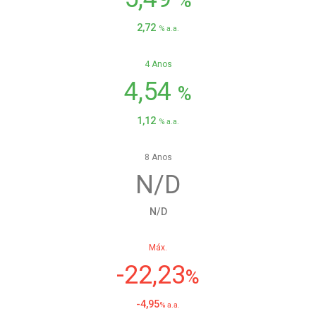
%
2,72
% a.a.
4 Anos
4,54
%
1,12
% a.a.
8 Anos
N/D
N/D
Máx.
-22,23
%
-4,95
% a.a.