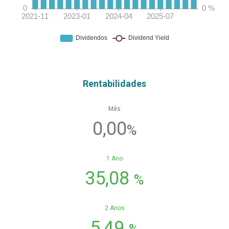
Rentabilidades
Mês
0,00
%
1 Ano
35,08
%
2 Anos
5,49