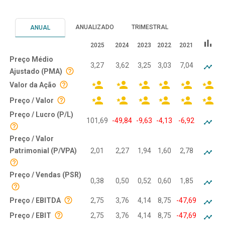
ANUALIZADO
TRIMESTRAL
ANUAL
bar_chart
2025
2024
2023
2022
2021
Preço Médio
3,27
3,62
3,25
3,03
7,04
Ajustado (PMA)
Valor da Ação
Preço / Valor
Preço / Lucro (P/L)
101,69
-49,84
-9,63
-4,13
-6,92
Preço / Valor
Patrimonial (P/VPA)
2,01
2,27
1,94
1,60
2,78
Preço / Vendas (PSR)
0,38
0,50
0,52
0,60
1,85
Preço / EBITDA
2,75
3,76
4,14
8,75
-47,69
Preço / EBIT
2,75
3,76
4,14
8,75
-47,69