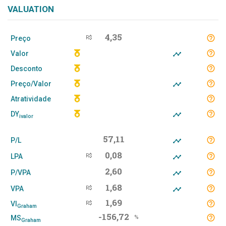
VALUATION
4,35
Preço
R$
Valor
Desconto
Preço/Valor
Atratividade
DY
ivalor
57,11
P/L
0,08
LPA
R$
2,60
P/VPA
1,68
VPA
R$
1,69
VI
R$
Graham
-156,72
MS
%
Graham