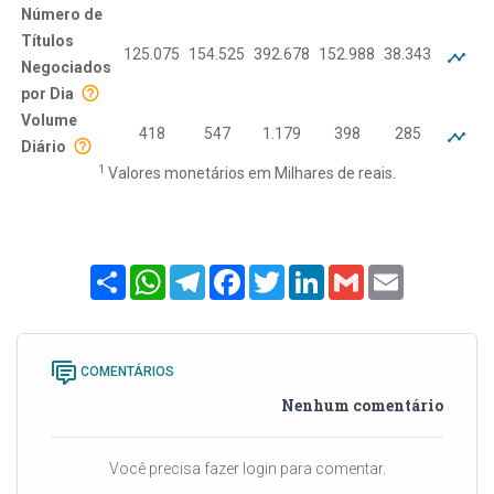
Número de
Títulos
125.075
154.525
392.678
152.988
38.343
Negociados
por Dia
Volume
418
547
1.179
398
285
Diário
1
Valores monetários em Milhares de reais.
Share
WhatsApp
Telegram
Facebook
Twitter
LinkedIn
Gmail
Email
COMENTÁRIOS
Nenhum comentário
Você precisa fazer login para comentar.