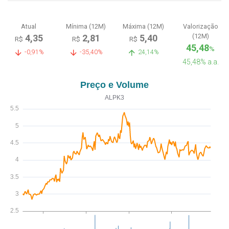
Atual
Mínima (12M)
Máxima (12M)
Valorização
(12M)
4,35
2,81
5,40
R$
R$
R$
45,48
%
-0,91%
-35,40%
24,14%
45,48% a.a.