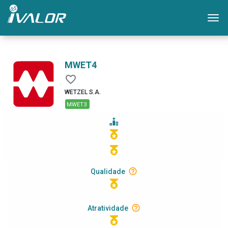
Mo
MWET4
WETZEL S.A.
MWET3
Qualidade
Atratividade