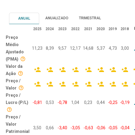
ANUALIZADO
TRIMESTRAL
ANUAL
ba
2025
2024
2023
2022
2021
2020
2019
2018
Preço
Médio
11,23
8,39
9,57
12,17
14,68
5,37
4,73
3,00
Ajustado
(PMA)
Valor da
Ação
Preço /
Valor
Preço /
Lucro (P/L)
-0,81
0,53
-0,78
1,04
0,23
0,44
-0,25
-0,19
Preço /
Valor
3,50
0,66
-3,40
-3,05
-0,63
-0,06
-0,05
-0,04
Patrimonial