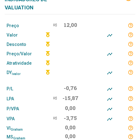
VALUATION
12,00
Preço
R$
Valor
Desconto
Preço/Valor
Atratividade
DY
ivalor
-0,76
P/L
-15,87
LPA
R$
0,00
P/VPA
-3,75
VPA
R$
0,00
VI
Graham
0,00
MS
Graham