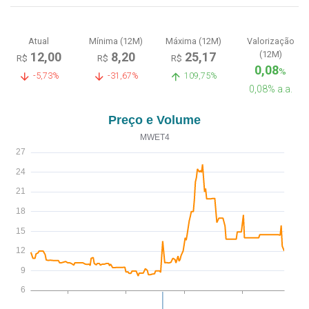
Atual
Mínima (12M)
Máxima (12M)
Valorização
(12M)
12,00
8,20
25,17
R$
R$
R$
0,08
%
-5,73%
-31,67%
109,75%
0,08% a.a.