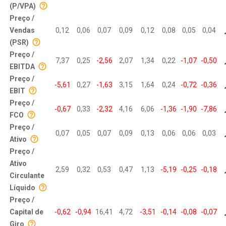
(P/VPA)
Preço /
Vendas
0,12
0,06
0,07
0,09
0,12
0,08
0,05
0,04
(PSR)
Preço /
7,37
0,25
-2,56
2,07
1,34
0,22
-1,07
-0,50
EBITDA
Preço /
-5,61
0,27
-1,63
3,15
1,64
0,24
-0,72
-0,36
EBIT
Preço /
-0,67
0,33
-2,32
4,16
6,06
-1,36
-1,90
-7,86
FCO
Preço /
0,07
0,05
0,07
0,09
0,13
0,06
0,06
0,03
Ativo
Preço /
Ativo
2,59
0,32
0,53
0,47
1,13
-5,19
-0,25
-0,18
Circulante
Líquido
Preço /
Capital de
-0,62
-0,94
16,41
4,72
-3,51
-0,14
-0,08
-0,07
Giro