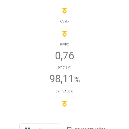
P/Valor
P/VPC
0,76
DY (12M)
98,11
%
DY (IVALOR)