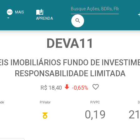
MAIS
APRENDA
search
DEVA11
IS IMOBILIÁRIOS FUNDO DE INVESTIM
RESPONSABILIDADE LIMITADA
R$ 18,40
-0,65%
ade
P/Valor
P/VPC
D
0,19
21