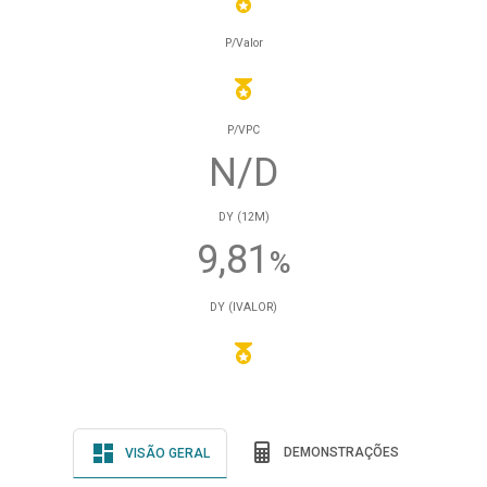
P/Valor
P/VPC
N/D
DY (12M)
9,81
%
DY (IVALOR)
DEMONSTRAÇÕES
VISÃO GERAL