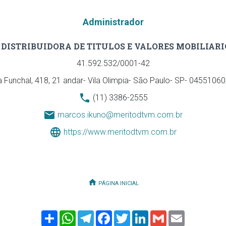
Administrador
DISTRIBUIDORA DE TITULOS E VALORES MOBILIARI
41.592.532/0001-42
 Funchal, 418, 21 andar- Vila Olimpia- São Paulo- SP- 04551060, ,
(11) 3386-2555
marcos.ikuno@meritodtvm.com.br
https://www.meritodtvm.com.br
PÁGINA INICIAL
Share
WhatsApp
Telegram
Facebook
Twitter
LinkedIn
Gmail
Email