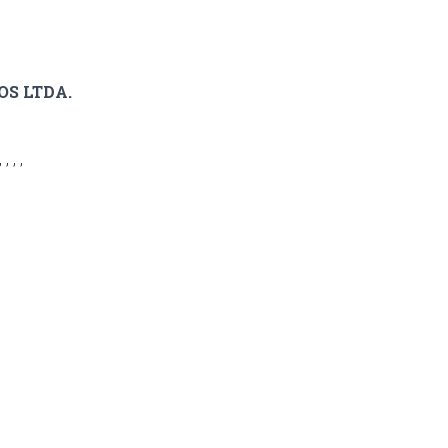
OS LTDA.
 , ,