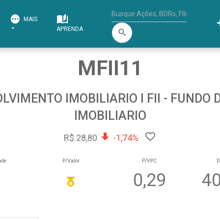
MAIS
APRENDA
search
MFII11
VIMENTO IMOBILIARIO I FII - FUNDO
IMOBILIARIO
R$ 28,80
-1,74%
ade
P/Valor
P/VPC
D
0,29
40