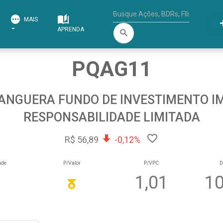
MAIS
APRENDA
search
PQAG11
NGUERA FUNDO DE INVESTIMENTO IM
RESPONSABILIDADE LIMITADA
R$ 56,89
-0,12%
ade
P/Valor
P/VPC
D
1,01
10