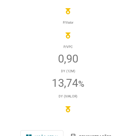
P/Valor
P/VPC
0,90
DY (12M)
13,74
%
DY (IVALOR)