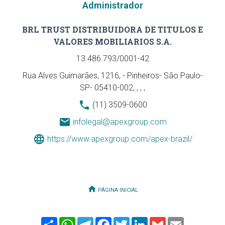
Administrador
BRL TRUST DISTRIBUIDORA DE TITULOS E
VALORES MOBILIARIOS S.A.
13.486.793/0001-42
Rua Alves Guimarães, 1216, - Pinheiros- São Paulo-
SP- 05410-002, , , ,
(11) 3509-0600
infolegal@apexgroup.com
https://www.apexgroup.com/apex-brazil/
PÁGINA INICIAL
Share
WhatsApp
Telegram
Facebook
Twitter
LinkedIn
Gmail
Email