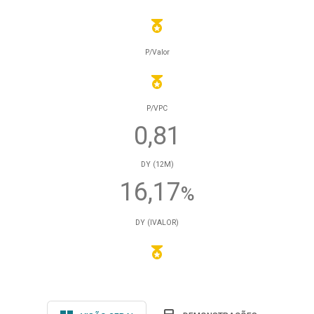
P/Valor
P/VPC
0,81
DY (12M)
16,17
%
DY (IVALOR)