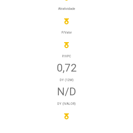
Atratividade
P/Valor
P/VPC
0,72
DY (12M)
N/D
DY (IVALOR)