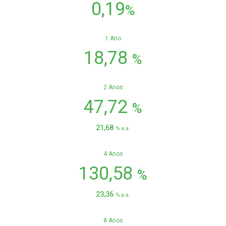
0,19
%
1 Ano
18,78
%
2 Anos
47,72
%
21,68
% a.a.
4 Anos
130,58
%
23,36
% a.a.
8 Anos