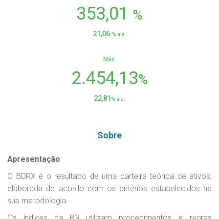
353,01
%
21,06
% a.a.
Máx.
2.454,13
%
22,81
% a.a.
Sobre
Apresentação
O BDRX é o resultado de uma carteira teórica de ativos,
elaborada de acordo com os critérios estabelecidos na
sua metodologia.
Os índices da B3 utilizam procedimentos e regras