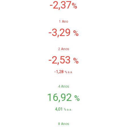
-2,37
%
1 Ano
-3,29
%
2 Anos
-2,53
%
-1,28
% a.a.
4 Anos
16,92
%
4,01
% a.a.
8 Anos