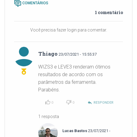
COMENTÁRIOS
1 comentário
Você precisa fazer login para comentar.
Thiago
23/07/2021 - 15:55:37
WIZS3 e LEVE3 renderam ótimos
resultados de acordo com os
parâmetros da ferramenta.
Parabéns.
reply
0
0
RESPONDER
1 resposta
Lucas Bastos
23/07/2021 -