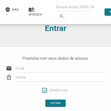
MAIS
APRENDA
search
Entrar
Preencha com seus dados de acesso.
mail
lock_outline
Lembre-me.
ENTRAR