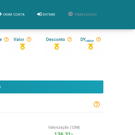
CRIAR CONTA
ENTRAR
TEMA ESCURO
e
Valor
Desconto
DY
ivalor
S
Valorização (12M)
136,31
%