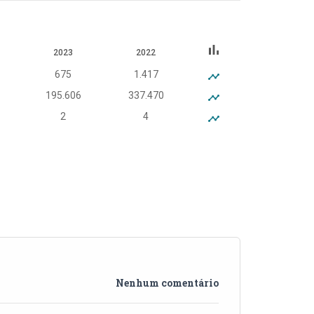
bar_chart
2023
2022
675
1.417
195.606
337.470
2
4
Nenhum comentário