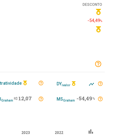
DESCONTO
-54,49
%
tratividade
DY
ivalor
12,07
-54,49
I
R$
MS
%
Graham
Graham
bar_chart
2023
2022