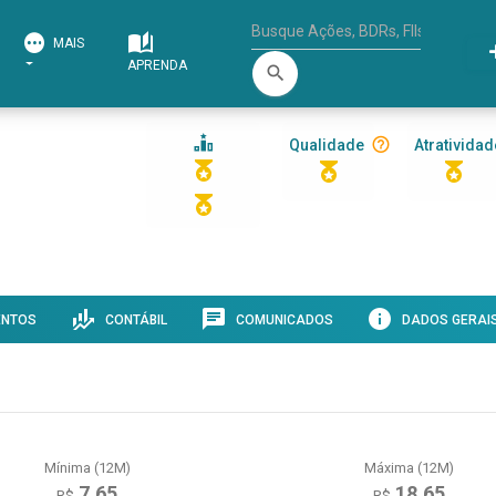
MAIS
APRENDA
search
Qualidade
Atratividad
ENTOS
CONTÁBIL
COMUNICADOS
DADOS GERAI
Mínima (12M)
Máxima (12M)
7,65
18,65
R$
R$