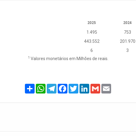
2025
2024
1.495
753
443.552
201.970
6
3
1
Valores monetários em Milhões de reais.
Share
WhatsApp
Telegram
Facebook
Twitter
LinkedIn
Gmail
Email