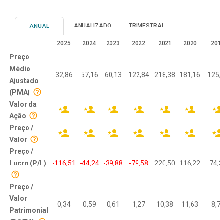
ANUALIZADO
TRIMESTRAL
ANUAL
2025
2024
2023
2022
2021
2020
20
Preço
Médio
32,86
57,16
60,13
122,84
218,38
181,16
125
Ajustado
(PMA)
Valor da
Ação
Preço /
Valor
Preço /
Lucro (P/L)
-116,51
-44,24
-39,88
-79,58
220,50
116,22
74,
Preço /
Valor
0,34
0,59
0,61
1,27
10,38
11,63
8,
Patrimonial