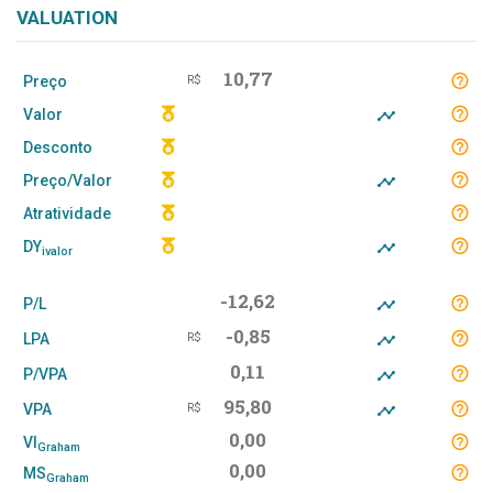
VALUATION
10,77
Preço
R$
Valor
Desconto
Preço/Valor
Atratividade
DY
ivalor
-12,62
P/L
-0,85
LPA
R$
0,11
P/VPA
95,80
VPA
R$
0,00
VI
Graham
0,00
MS
Graham