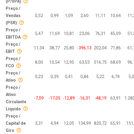
(P/VPA)
Preço /
Vendas
0,52
0,99
1,09
2,60
11,11
10,64
11,
(PSR)
Preço /
5,47
11,69
10,81
23,06
76,31
45,09
51,
EBITDA
Preço /
11,34
38,77
25,80
-396,13
202,04
71,86
61,
EBIT
Preço /
8,00
10,54
12,95
63,53
516,75
68,69
96,
FCO
Preço /
0,23
0,39
0,41
0,84
5,22
6,74
5,
Ativo
Preço /
Ativo
-7,09
-17,05
-12,89
-16,31
-48,19
63,91
1.28
Circulante
Líquido
Preço /
Capital de
3,31
4,94
12,05
134,99
820,72
65,91
151
Giro