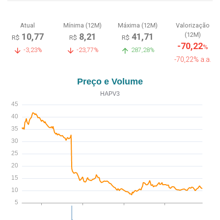
Atual
Mínima (12M)
Máxima (12M)
Valorização
(12M)
10,77
8,21
41,71
R$
R$
R$
-70,22
%
-3,23%
-23,77%
287,28%
-70,22% a.a.