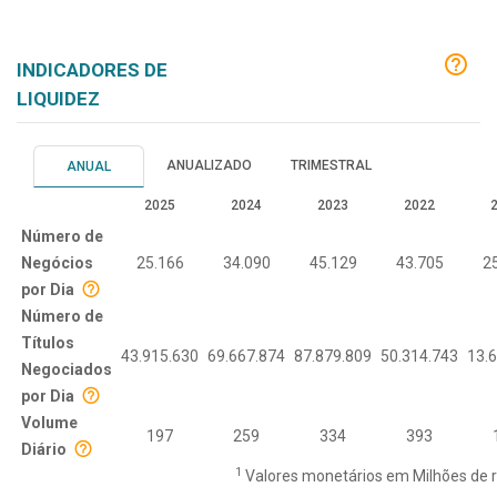
INDICADORES DE
LIQUIDEZ
ANUALIZADO
TRIMESTRAL
ANUAL
2025
2024
2023
2022
Número de
Negócios
25.166
34.090
45.129
43.705
2
por Dia
Número de
Títulos
43.915.630
69.667.874
87.879.809
50.314.743
13.
Negociados
por Dia
Volume
197
259
334
393
Diário
1
Valores monetários em Milhões de r