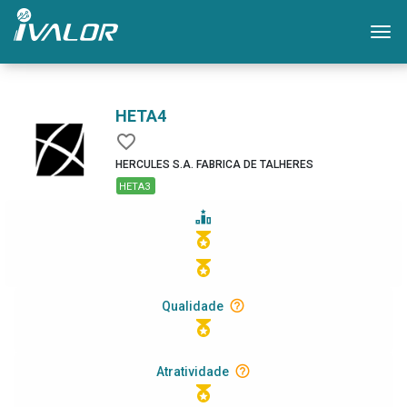
Mo
HETA4
HERCULES S.A. FABRICA DE TALHERES
HETA3
Qualidade
Atratividade