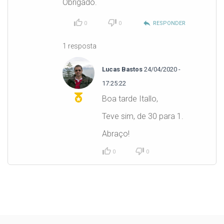
Obrigado.
reply
0
0
RESPONDER
1 resposta
Lucas Bastos
24/04/2020 -
17:25:22
Boa tarde Itallo,
Teve sim, de 30 para 1.
Abraço!
0
0