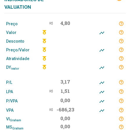
VALUATION
4,80
Preço
R$
Valor
Desconto
Preço/Valor
Atratividade
DY
ivalor
3,17
P/L
1,51
LPA
R$
0,00
P/VPA
-686,23
VPA
R$
0,00
VI
Graham
0,00
MS
Graham