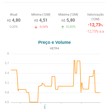
Atual
Mínima (12M)
Máxima (12M)
Valorização
(12M)
4,80
4,51
5,80
R$
R$
R$
-12,73
%
0,00%
-6,04%
20,83%
-12,73% a.a.