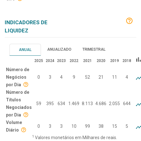
INDICADORES DE
LIQUIDEZ
ANUALIZADO
TRIMESTRAL
ANUAL
bar_cha
2025
2024
2023
2022
2021
2020
2019
2018
Número de
Negócios
0
3
4
9
52
21
11
4
por Dia
Número de
Títulos
59
395
634
1.469
8.113
4.686
2.055
644
Negociados
por Dia
Volume
0
3
3
10
99
38
15
5
Diário
1
Valores monetários em Milhares de reais.