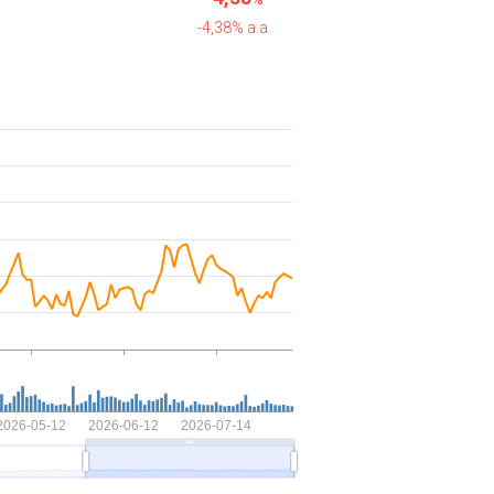
-4,38% a.a.