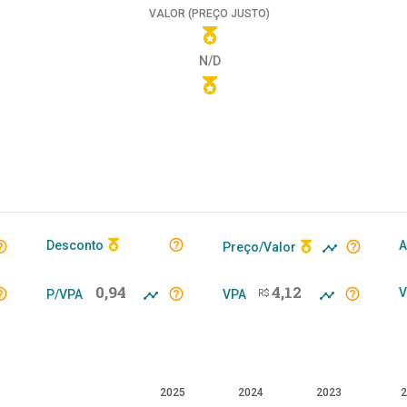
VALOR (PREÇO JUSTO)
N/D
Desconto
A
Preço/Valor
0,94
4,12
V
P/VPA
VPA
R$
2025
2024
2023
2