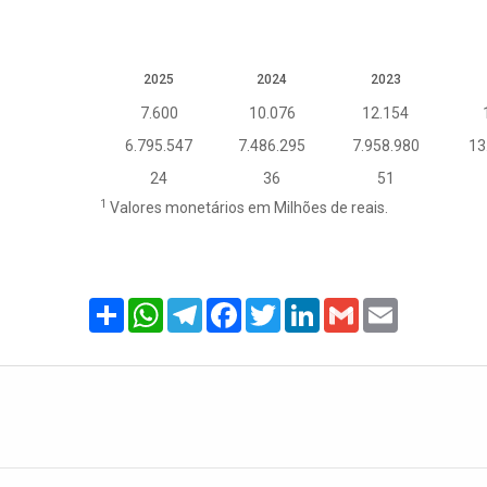
2025
2024
2023
7.600
10.076
12.154
6.795.547
7.486.295
7.958.980
13
24
36
51
1
Valores monetários em Milhões de reais.
Share
WhatsApp
Telegram
Facebook
Twitter
LinkedIn
Gmail
Email