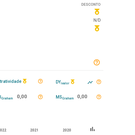
DESCONTO
N/D
tratividade
DY
ivalor
0,00
0,00
I
MS
Graham
Graham
bar_chart
022
2021
2020