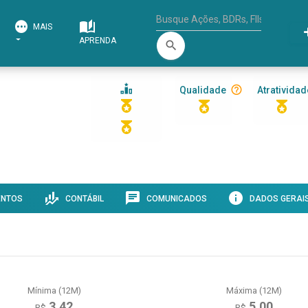
MAIS
APRENDA
search
Qualidade
Atratividad
ENTOS
CONTÁBIL
COMUNICADOS
DADOS GERAI
Mínima (12M)
Máxima (12M)
3,42
5,00
R$
R$