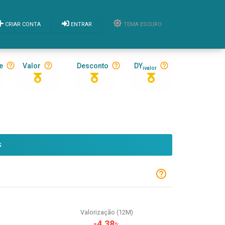
CRIAR CONTA
ENTRAR
TEMA ESCURO
e
Valor
Desconto
DY
ivalor
S
Valorização (12M)
-4,38
%