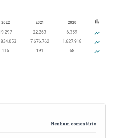
bar_chart
2022
2021
2020
19.297
22.263
6.359
.834.053
7.676.762
1.627.918
115
191
68
Nenhum comentário