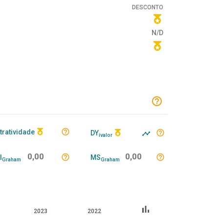
DESCONTO
N/D
tratividade
DY
ivalor
0,00
0,00
I
MS
Graham
Graham
bar_chart
2023
2022