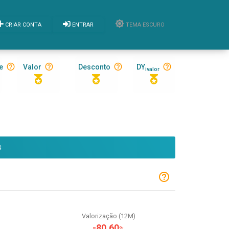
CRIAR CONTA
ENTRAR
TEMA ESCURO
e
Valor
Desconto
DY
ivalor
S
Valorização (12M)
-80,60
%