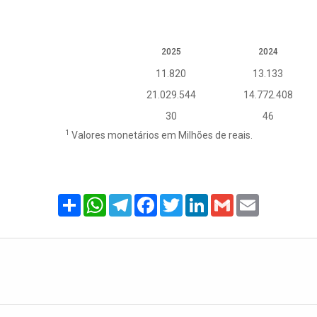
2025
2024
11.820
13.133
21.029.544
14.772.408
30
46
1
Valores monetários em Milhões de reais.
Share
WhatsApp
Telegram
Facebook
Twitter
LinkedIn
Gmail
Email