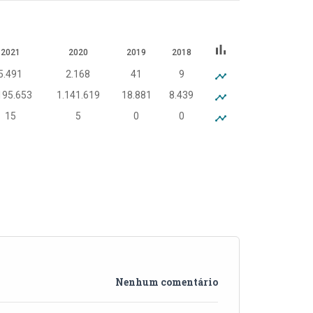
bar_chart
2021
2020
2019
2018
5.491
2.168
41
9
195.653
1.141.619
18.881
8.439
15
5
0
0
Nenhum comentário