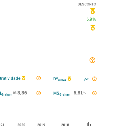
DESCONTO
6,81
%
tratividade
DY
ivalor
8,86
6,81
I
R$
MS
%
Graham
Graham
bar_chart
021
2020
2019
2018