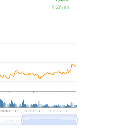
9,88% a.a.