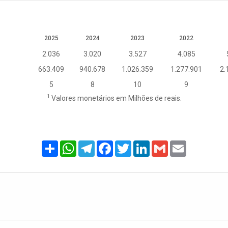
2025
2024
2023
2022
2.036
3.020
3.527
4.085
663.409
940.678
1.026.359
1.277.901
2.
5
8
10
9
1
Valores monetários em Milhões de reais.
Share
WhatsApp
Telegram
Facebook
Twitter
LinkedIn
Gmail
Email