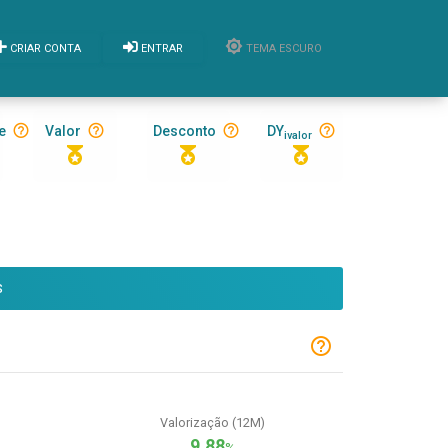
CRIAR CONTA
ENTRAR
TEMA ESCURO
e
Valor
Desconto
DY
ivalor
S
Valorização (12M)
9,88
%