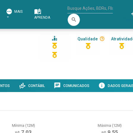
MAIS
APRENDA
search
Qualidade
Atratividad
ENTOS
CONTÁBIL
COMUNICADOS
DADOS GERAI
Mínima (12M)
Máxima (12M)
7,03
9,55
R$
R$