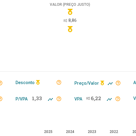
VALOR (PREÇO JUSTO)
8,86
R$
Desconto
A
Preço/Valor
1,33
6,22
V
P/VPA
VPA
R$
2025
2024
2023
2022
2