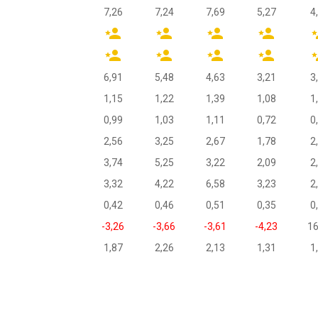
7,26
7,24
7,69
5,27
4
6,91
5,48
4,63
3,21
3
1,15
1,22
1,39
1,08
1
0,99
1,03
1,11
0,72
0
2,56
3,25
2,67
1,78
2
3,74
5,25
3,22
2,09
2
3,32
4,22
6,58
3,23
2
0,42
0,46
0,51
0,35
0
-3,26
-3,66
-3,61
-4,23
16
1,87
2,26
2,13
1,31
1