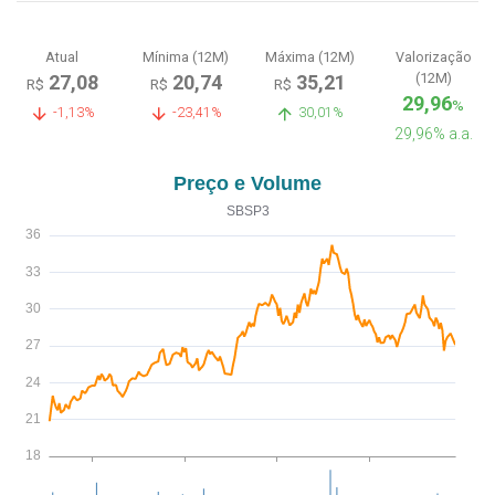
Atual
Mínima (12M)
Máxima (12M)
Valorização
(12M)
27,08
20,74
35,21
R$
R$
R$
29,96
%
-1,13%
-23,41%
30,01%
29,96% a.a.