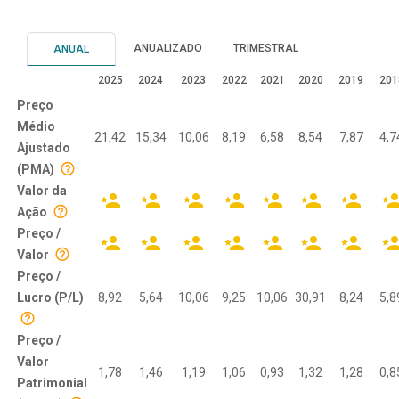
ANUALIZADO
TRIMESTRAL
ANUAL
2025
2024
2023
2022
2021
2020
2019
201
Preço
Médio
21,42
15,34
10,06
8,19
6,58
8,54
7,87
4,7
Ajustado
(PMA)
Valor da
Ação
Preço /
Valor
Preço /
Lucro (P/L)
8,92
5,64
10,06
9,25
10,06
30,91
8,24
5,8
Preço /
Valor
1,78
1,46
1,19
1,06
0,93
1,32
1,28
0,8
Patrimonial