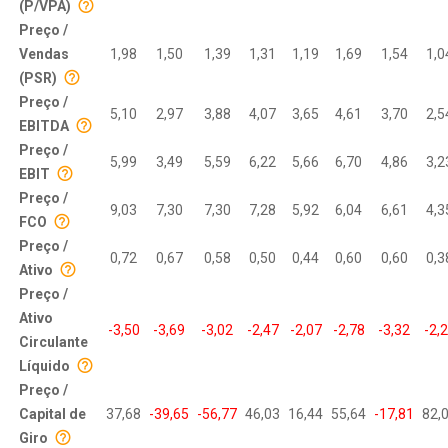
(P/VPA)
Preço /
Vendas
1,98
1,50
1,39
1,31
1,19
1,69
1,54
1,0
(PSR)
Preço /
5,10
2,97
3,88
4,07
3,65
4,61
3,70
2,5
EBITDA
Preço /
5,99
3,49
5,59
6,22
5,66
6,70
4,86
3,2
EBIT
Preço /
9,03
7,30
7,30
7,28
5,92
6,04
6,61
4,3
FCO
Preço /
0,72
0,67
0,58
0,50
0,44
0,60
0,60
0,3
Ativo
Preço /
Ativo
-3,50
-3,69
-3,02
-2,47
-2,07
-2,78
-3,32
-2,
Circulante
Líquido
Preço /
Capital de
37,68
-39,65
-56,77
46,03
16,44
55,64
-17,81
82,
Giro