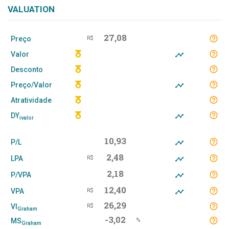
VALUATION
27,08
Preço
R$
Valor
Desconto
Preço/Valor
Atratividade
DY
ivalor
10,93
P/L
2,48
LPA
R$
2,18
P/VPA
12,40
VPA
R$
26,29
VI
R$
Graham
-3,02
MS
%
Graham