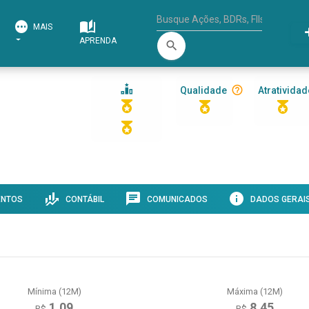
MAIS
APRENDA
search
Qualidade
Atratividad
ENTOS
CONTÁBIL
COMUNICADOS
DADOS GERAI
Mínima (12M)
Máxima (12M)
1,09
8,45
R$
R$