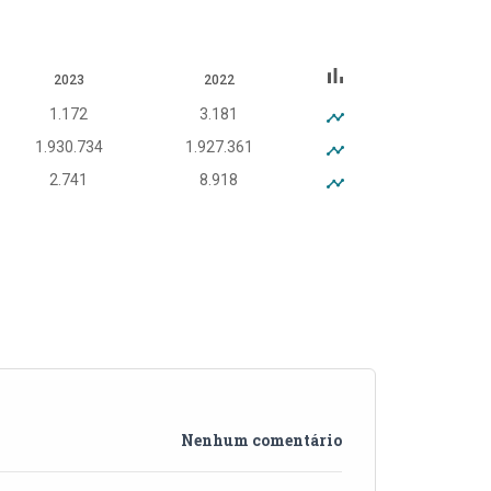
bar_chart
2023
2022
1.172
3.181
1.930.734
1.927.361
2.741
8.918
Nenhum comentário