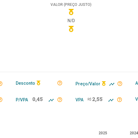
VALOR (PREÇO JUSTO)
N/D
Desconto
A
Preço/Valor
0,45
2,55
V
P/VPA
VPA
R$
2025
202