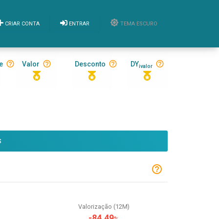
CRIAR CONTA
ENTRAR
TEMA ESCURO
e
Valor
Desconto
DY
ivalor
S
Valorização (12M)
-84,49
%