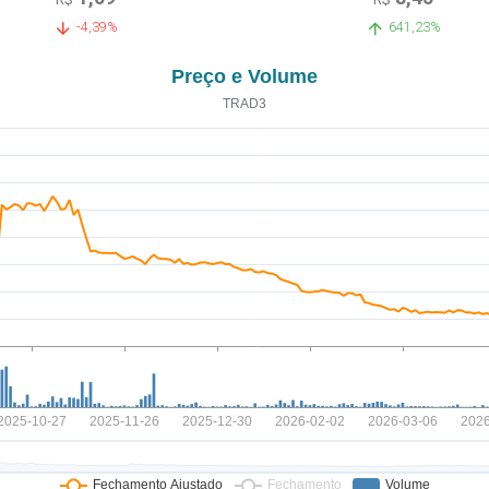
-4,39%
641,23%