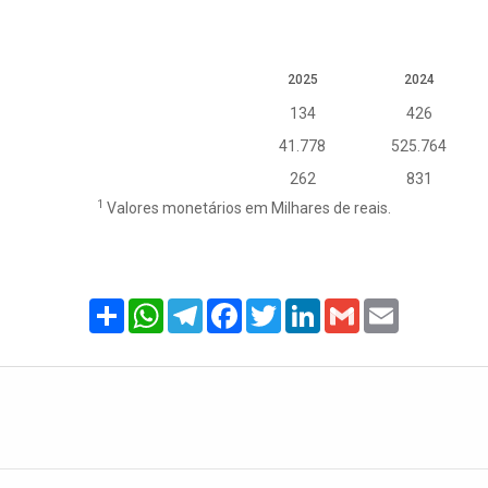
2025
2024
134
426
41.778
525.764
262
831
1
Valores monetários em Milhares de reais.
Share
WhatsApp
Telegram
Facebook
Twitter
LinkedIn
Gmail
Email