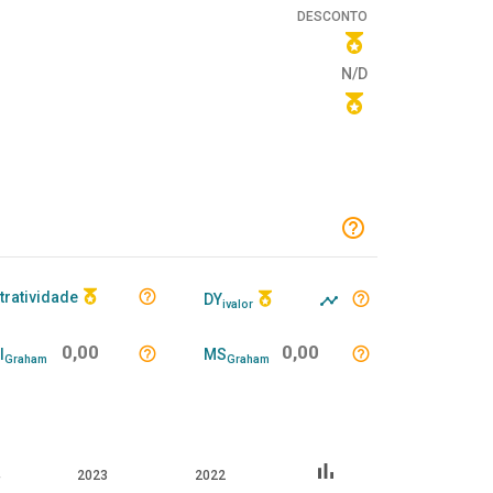
DESCONTO
N/D
tratividade
DY
ivalor
0,00
0,00
I
MS
Graham
Graham
bar_chart
4
2023
2022