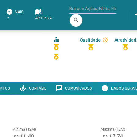
MAIS
APRENDA
search
Qualidade
Atratividad
ENTOS
CONTÁBIL
COMUNICADOS
DADOS GERAI
Mínima (12M)
Máxima (12M)
11,40
17,74
R$
R$