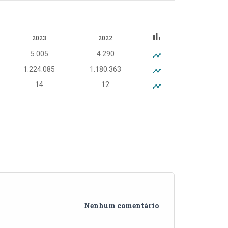
bar_chart
2023
2022
5.005
4.290
1.224.085
1.180.363
14
12
Nenhum comentário