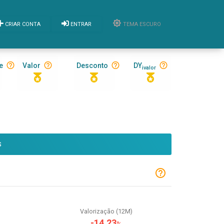
CRIAR CONTA
ENTRAR
TEMA ESCURO
e
Valor
Desconto
DY
ivalor
S
Valorização (12M)
-14,23
%