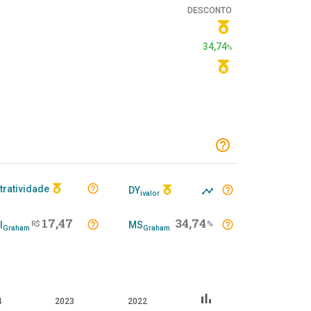
DESCONTO
34,74
%
tratividade
DY
ivalor
17,47
34,74
I
R$
MS
%
Graham
Graham
bar_chart
4
2023
2022