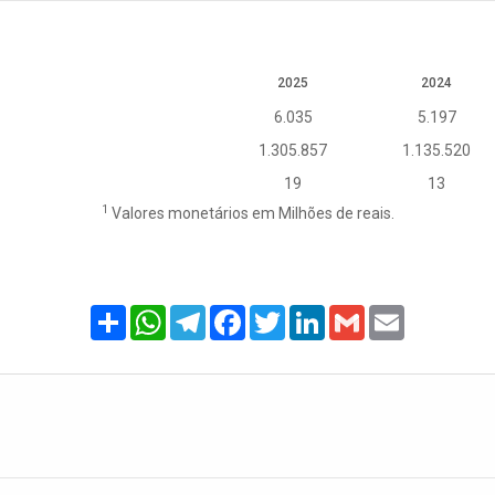
2025
2024
6.035
5.197
1.305.857
1.135.520
19
13
1
Valores monetários em Milhões de reais.
Share
WhatsApp
Telegram
Facebook
Twitter
LinkedIn
Gmail
Email