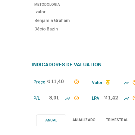
METODOLOGIA
ivalor
Benjamin Graham
Décio Bazin
INDICADORES DE VALUATION
11,40
Preço
R$
Valor
8,01
1,42
P/L
LPA
R$
ANUALIZADO
TRIMESTRAL
ANUAL