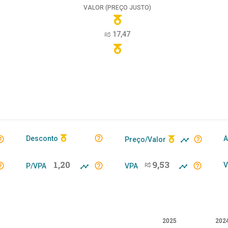
VALOR (PREÇO JUSTO)
17,47
R$
Desconto
A
Preço/Valor
1,20
9,53
V
P/VPA
VPA
R$
2025
202