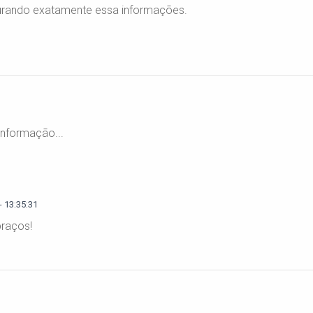
rando exatamente essa informações.
informação...
 13:35:31
raços!