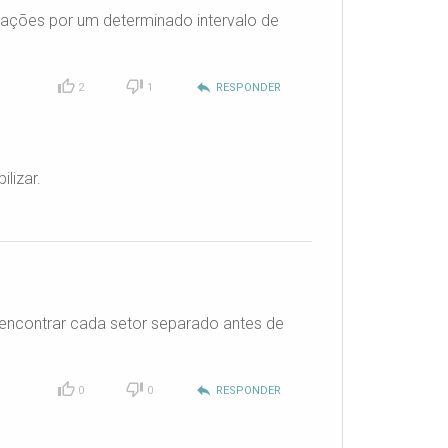
 ações por um determinado intervalo de
reply
2
1
RESPONDER
lizar.
 encontrar cada setor separado antes de
reply
0
0
RESPONDER