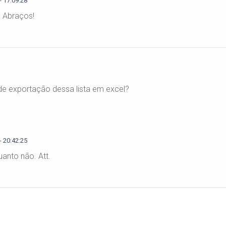
 17:09:28
e. Abraços!
 de exportação dessa lista em excel?
 20:42:25
uanto não. Att.