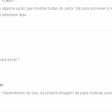
 17:50:21
 de alguma ação que mostra todas do setor. Dá para escrever o
o pesquise aqui.
.
ara excel ?
50
. Dependendo do uso, na própria listagem dá para ordenar, pesqui