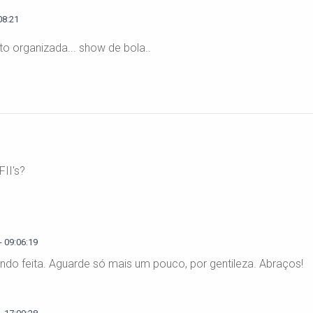
08:21
to organizada... show de bola..
II's?
 09:06:19
sendo feita. Aguarde só mais um pouco, por gentileza. Abraços!