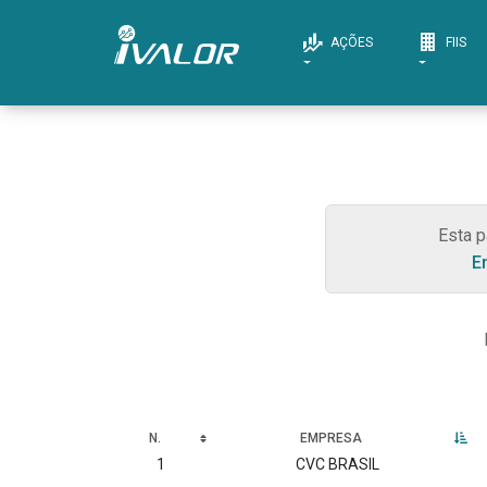
AÇÕES
FIIS
Esta p
E
N.
EMPRESA
1
CVC BRASIL