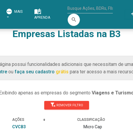
MAIS
APRENDA
search
Empresas Listadas na B3
ágina possui funcionalidades adicionais que necessitam de uma
ntre
ou
faça seu cadastro
grátis
para ter acesso a mais recurso
Exibindo apenas as empresas do segmento
Viagens e Turism
REMOVER FILTRO
AÇÕES
CLASSIFICAÇÃO
CVCB3
Micro Cap