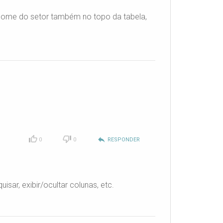
 nome do setor também no topo da tabela,
reply
0
0
RESPONDER
sar, exibir/ocultar colunas, etc.