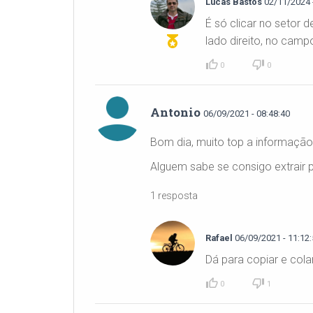
Lucas Bastos
02/11/2024 -
É só clicar no setor
lado direito, no camp
0
0
Antonio
06/09/2021 - 08:48:40
Bom dia, muito top a informação
Alguem sabe se consigo extrair p
1 resposta
Rafael
06/09/2021 - 11:12:
Dá para copiar e colar
0
1