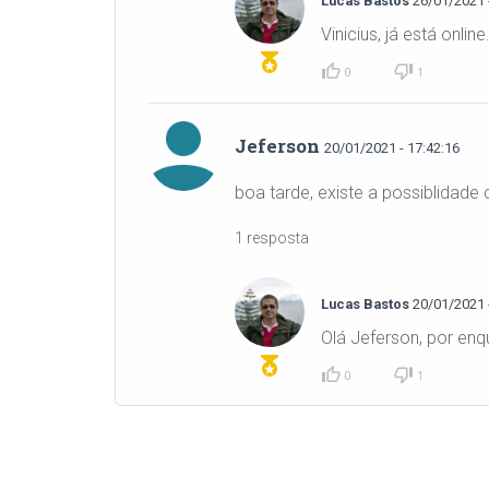
Lucas Bastos
26/01/2021 -
Vinicius, já está onlin
0
1
Jeferson
20/01/2021 - 17:42:16
boa tarde, existe a possiblidade
1 resposta
Lucas Bastos
20/01/2021 -
Olá Jeferson, por enq
0
1