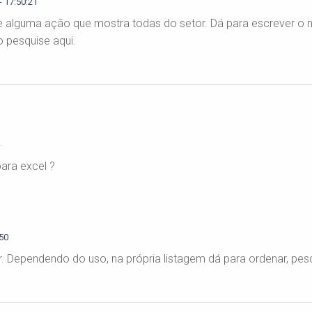
 17:50:21
 de alguma ação que mostra todas do setor. Dá para escrever o
o pesquise aqui.
.
ara excel ?
50
. Dependendo do uso, na própria listagem dá para ordenar, pesqui