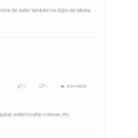
 nome do setor também no topo da tabela,
reply
0
0
RESPONDER
sar, exibir/ocultar colunas, etc.