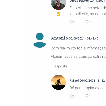
Lucas Bastos
02/11/2024 -
É só clicar no setor
lado direito, no camp
0
0
Antonio
06/09/2021 - 08:48:40
Bom dia, muito top a informação
Alguem sabe se consigo extrair p
1 resposta
Rafael
06/09/2021 - 11:12:
Dá para copiar e colar
0
1