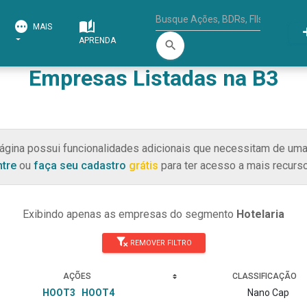
MAIS
APRENDA
search
Empresas Listadas na B3
ágina possui funcionalidades adicionais que necessitam de uma
ntre
ou
faça seu cadastro
grátis
para ter acesso a mais recurso
Exibindo apenas as empresas do segmento
Hotelaria
REMOVER FILTRO
AÇÕES
CLASSIFICAÇÃO
HOOT3
HOOT4
Nano Cap