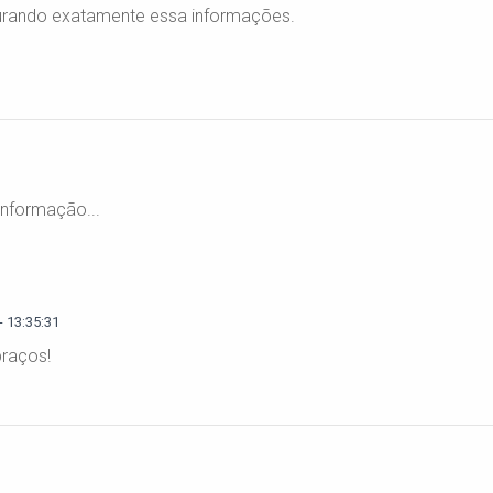
rando exatamente essa informações.
informação...
 13:35:31
raços!