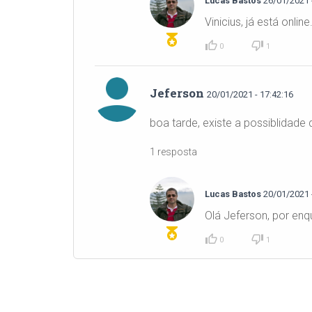
Lucas Bastos
26/01/2021 -
Vinicius, já está onlin
0
1
Jeferson
20/01/2021 - 17:42:16
boa tarde, existe a possiblidade
1 resposta
Lucas Bastos
20/01/2021 -
Olá Jeferson, por enq
0
1