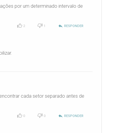
 ações por um determinado intervalo de
reply
2
1
RESPONDER
lizar.
 encontrar cada setor separado antes de
reply
0
0
RESPONDER