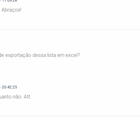
 17:09:28
e. Abraços!
 de exportação dessa lista em excel?
 20:42:25
uanto não. Att.