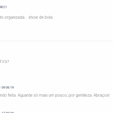
08:21
to organizada... show de bola..
II's?
 09:06:19
sendo feita. Aguarde só mais um pouco, por gentileza. Abraços!