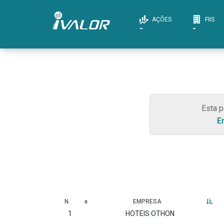
AÇÕES
FIIS
Esta p
E
N.
EMPRESA
1
HOTEIS OTHON