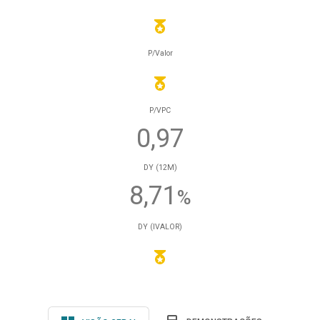
P/Valor
P/VPC
0,97
DY (12M)
8,71
%
DY (IVALOR)