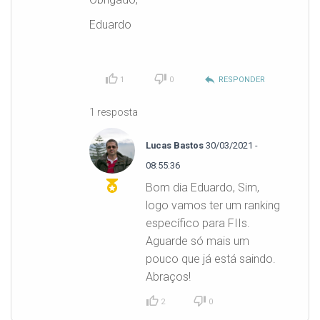
Eduardo
reply
1
0
RESPONDER
1 resposta
Lucas Bastos
30/03/2021 -
08:55:36
Bom dia Eduardo, Sim,
logo vamos ter um ranking
específico para FIIs.
Aguarde só mais um
pouco que já está saindo.
Abraços!
2
0