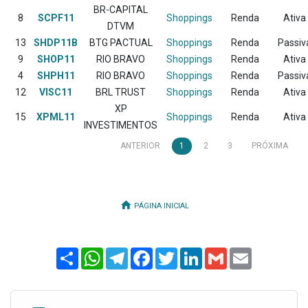
BR-CAPITAL
8
SCPF11
Shoppings
Renda
Ativa
DTVM
13
SHDP11B
BTG PACTUAL
Shoppings
Renda
Passiv
9
SHOP11
RIO BRAVO
Shoppings
Renda
Ativa
4
SHPH11
RIO BRAVO
Shoppings
Renda
Passiv
12
VISC11
BRL TRUST
Shoppings
Renda
Ativa
XP
15
XPML11
Shoppings
Renda
Ativa
INVESTIMENTOS
ANTERIOR
1
2
3
PRÓXIMA
PÁGINA INICIAL
Share
WhatsApp
Telegram
Facebook
Twitter
LinkedIn
Gmail
Email