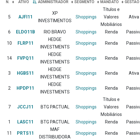
N.
ATIVO
ADMINISTRADOR
SEGMENTO
MANDATO
GESTÃO
Títulos e
XP
5
AJFI11
Shoppings
Valores
Ativa
INVESTIMENTOS
Mobiliários
6
ELDO11B
RIO BRAVO
Shoppings
Renda
Passiv
HEDGE
10
FLRP11
Shoppings
Renda
Passiv
INVESTMENTS
HEDGE
14
FVPQ11
Shoppings
Renda
Passiv
INVESTMENTS
HEDGE
3
HGBS11
Shoppings
Renda
Ativa
INVESTMENTS
HEDGE
2
HPDP11
Shoppings
Renda
Passiv
INVESTMENTS
Títulos e
7
JCCJ11
BTG PACTUAL
Shoppings
Valores
Passiv
Mobiliários
1
LASC11
BTG PACTUAL
Shoppings
Renda
Passiv
MAF
11
PRTS11
Shoppings
Renda
Passiv
DISTRIBUIDORA