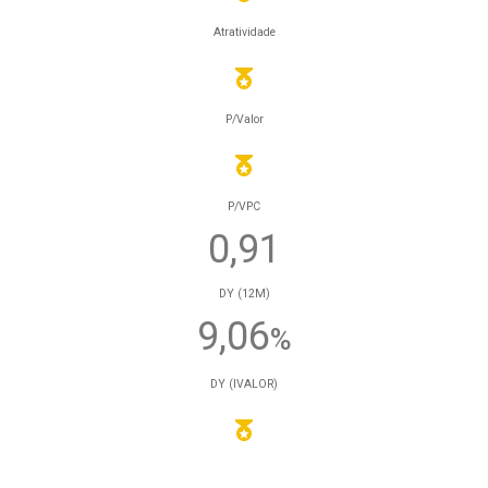
Atratividade
P/Valor
P/VPC
0,91
DY (12M)
9,06
%
DY (IVALOR)