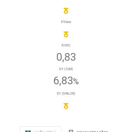
P/Valor
P/VPC
0,83
DY (12M)
6,83
%
DY (IVALOR)