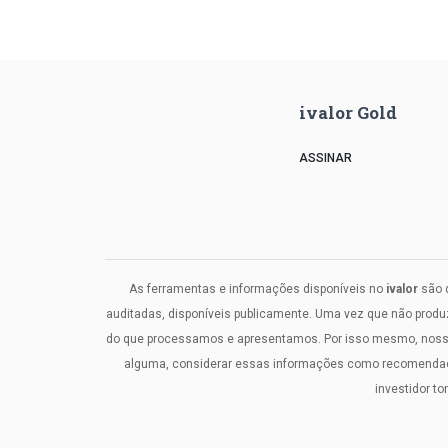
ivalor Gold
ASSINAR
As ferramentas e informações disponíveis no
ivalor
são d
auditadas, disponíveis publicamente. Uma vez que não prod
do que processamos e apresentamos. Por isso mesmo, nosso c
alguma, considerar essas informações como recomendaçõe
investidor t