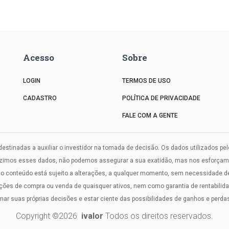
Acesso
Sobre
LOGIN
TERMOS DE USO
CADASTRO
POLÍTICA DE PRIVACIDADE
FALE COM A GENTE
estinadas a auxiliar o investidor na tomada de decisão. Os dados utilizados pe
uzimos esses dados, não podemos assegurar a sua exatidão, mas nos esforçamos
onteúdo está sujeito a alterações, a qualquer momento, sem necessidade de a
s de compra ou venda de quaisquer ativos, nem como garantia de rentabilidade
omar suas próprias decisões e estar ciente das possibilidades de ganhos e perdas
Copyright ©
2026
ivalor
Todos os direitos reservados.