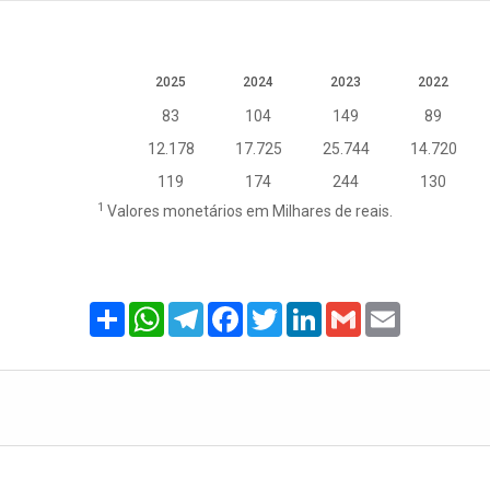
2025
2024
2023
2022
83
104
149
89
12.178
17.725
25.744
14.720
119
174
244
130
1
Valores monetários em Milhares de reais.
Share
WhatsApp
Telegram
Facebook
Twitter
LinkedIn
Gmail
Email