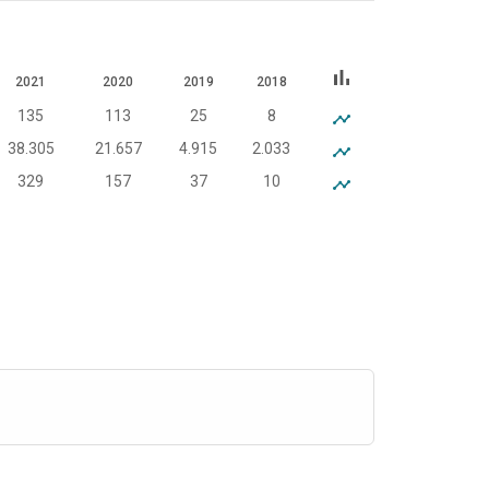
bar_chart
2021
2020
2019
2018
135
113
25
8
38.305
21.657
4.915
2.033
329
157
37
10