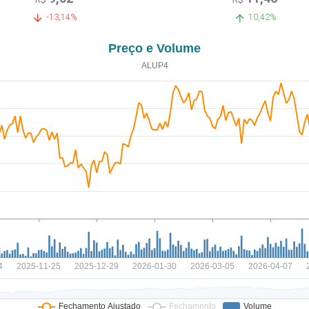
-13,14%
10,42%