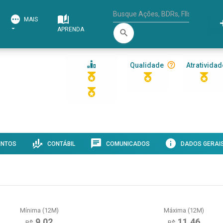
MAIS
APRENDA
search
Qualidade
Atratividad
ENTOS
CONTÁBIL
COMUNICADOS
DADOS GERAI
Mínima (12M)
Máxima (12M)
9,02
11,46
R$
R$