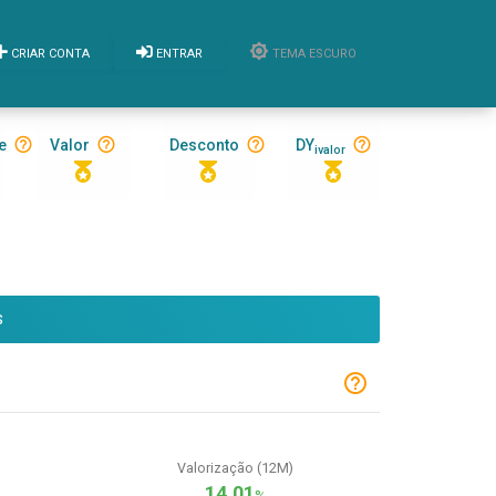
CRIAR CONTA
ENTRAR
TEMA ESCURO
e
Valor
Desconto
DY
ivalor
S
Valorização (12M)
14,01
%