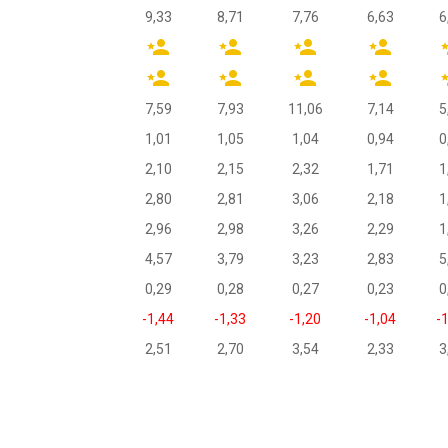
9,33
8,71
7,76
6,63
6
7,59
7,93
11,06
7,14
5
1,01
1,05
1,04
0,94
0
2,10
2,15
2,32
1,71
1
2,80
2,81
3,06
2,18
1
2,96
2,98
3,26
2,29
1
4,57
3,79
3,23
2,83
5
0,29
0,28
0,27
0,23
0
-1,44
-1,33
-1,20
-1,04
-
2,51
2,70
3,54
2,33
3