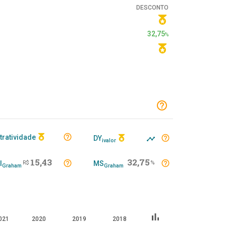
DESCONTO
32,75
%
tratividade
DY
ivalor
15,43
32,75
I
R$
MS
%
Graham
Graham
bar_chart
021
2020
2019
2018