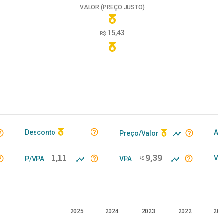
VALOR (PREÇO JUSTO)
15,43
R$
Desconto
A
Preço/Valor
1,11
9,39
V
P/VPA
VPA
R$
2025
2024
2023
2022
2