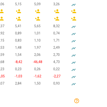
,06
5,15
5,09
3,26
,37
5,41
5,65
8,32
,92
0,89
1,01
0,74
,15
0,83
1,10
1,71
,53
1,48
1,97
2,49
,59
1,54
2,06
2,70
,68
-8,42
-46,48
4,73
,23
0,23
0,26
0,22
1,05
-1,03
-1,62
-2,27
,07
2,84
1,50
0,93