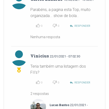
Parabéns, a pagina esta Top, muito
organizada... show de bola..
reply
0
0
RESPONDER
Nenhuma resposta
Vinicius
22/01/2021 - 07:02:30
Teria também uma listagem dos
FII's?
reply
0
0
RESPONDER
2 respostas
Lucas Bastos
22/01/2021 -