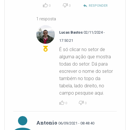
reply
0
0
RESPONDER
1 resposta
Lucas Bastos
02/11/2024 -
17:50:21
É só clicar no setor de
alguma ação que mostra
todas do setor. Dá para
escrever o nome do setor
também no topo da
tabela, lado direito, no
campo pesquise aqui.
0
0
Antonio
06/09/2021 - 08:48:40