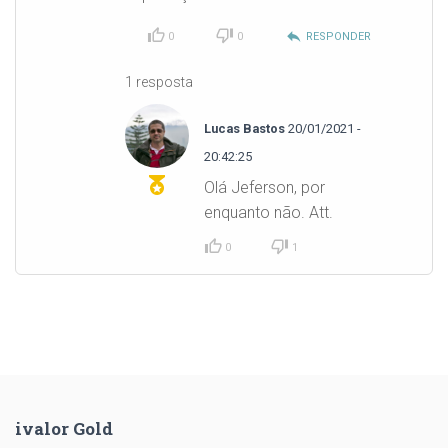
reply
0
0
RESPONDER
1 resposta
Lucas Bastos
20/01/2021 -
20:42:25
Olá Jeferson, por
enquanto não. Att.
0
1
ivalor Gold