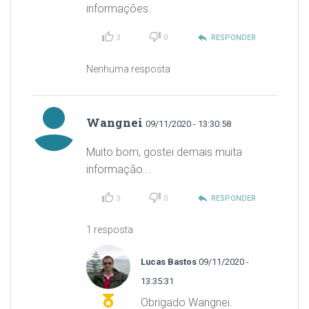
informações.
reply
3
0
RESPONDER
Nenhuma resposta
Wangnei
09/11/2020 - 13:30:58
Muito bom, gostei demais muita
informação...
reply
3
0
RESPONDER
1 resposta
Lucas Bastos
09/11/2020 -
13:35:31
Obrigado Wangnei.