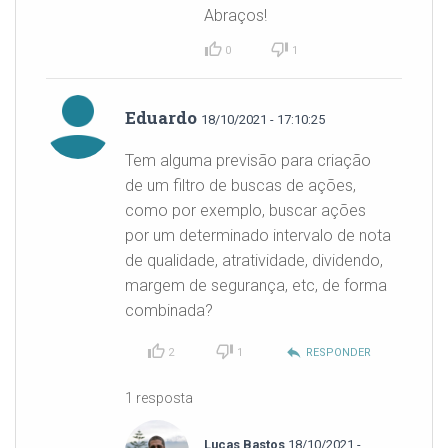
Abraços!
0
1
Eduardo
18/10/2021 - 17:10:25
Tem alguma previsão para criação
de um filtro de buscas de ações,
como por exemplo, buscar ações
por um determinado intervalo de nota
de qualidade, atratividade, dividendo,
margem de segurança, etc, de forma
combinada?
reply
2
1
RESPONDER
1 resposta
Lucas Bastos
18/10/2021 -