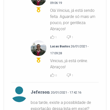
09:06:19
Olá Vinicius, já está sendo
feita. Aguarde só mais um
pouco, por gentileza.
Abraços!
1
1
Lucas Bastos
26/01/2021 -
17:09:28
Vinicius, já está online.
Abraços!
0
1
Jeferson
20/01/2021 - 17:42:16
boa tarde, existe a possiblidade de
exportação dessa lista em excel?