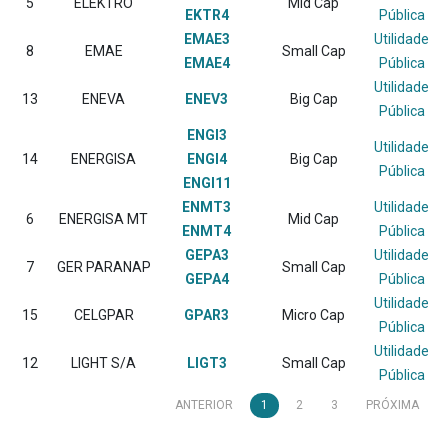
5
ELEKTRO
Mid Cap
EKTR4
Pública
EMAE3
Utilidade
8
EMAE
Small Cap
EMAE4
Pública
Utilidade
13
ENEVA
ENEV3
Big Cap
Pública
ENGI3
Utilidade
14
ENERGISA
ENGI4
Big Cap
Pública
ENGI11
ENMT3
Utilidade
6
ENERGISA MT
Mid Cap
ENMT4
Pública
GEPA3
Utilidade
7
GER PARANAP
Small Cap
GEPA4
Pública
Utilidade
15
CELGPAR
GPAR3
Micro Cap
Pública
Utilidade
12
LIGHT S/A
LIGT3
Small Cap
Pública
ANTERIOR
1
2
3
PRÓXIMA