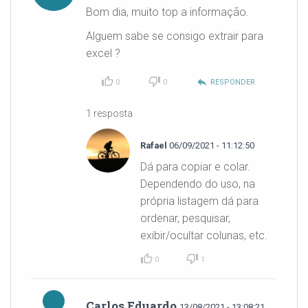
Bom dia, muito top a informação.
Alguem sabe se consigo extrair para
excel ?
reply
0
0
RESPONDER
1 resposta
Rafael
06/09/2021 - 11:12:50
Dá para copiar e colar.
Dependendo do uso, na
própria listagem dá para
ordenar, pesquisar,
exibir/ocultar colunas, etc.
0
1
Carlos Eduardo
13/08/2021 - 13:08:21