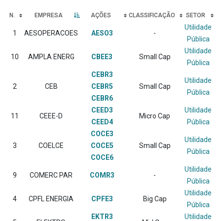
N.
EMPRESA
AÇÕES
CLASSIFICAÇÃO
SETOR
Utilidade
1
AESOPERACOES
AESO3
-
Pública
Utilidade
10
AMPLA ENERG
CBEE3
Small Cap
Pública
CEBR3
Utilidade
2
CEB
CEBR5
Small Cap
Pública
CEBR6
CEED3
Utilidade
11
CEEE-D
Micro Cap
CEED4
Pública
COCE3
Utilidade
3
COELCE
COCE5
Small Cap
Pública
COCE6
Utilidade
9
COMERC PAR
COMR3
-
Pública
Utilidade
4
CPFL ENERGIA
CPFE3
Big Cap
Pública
EKTR3
Utilidade