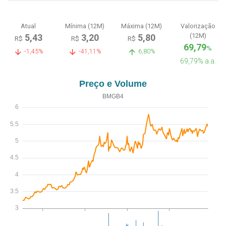
Atual
Mínima (12M)
Máxima (12M)
Valorização
(12M)
5,43
3,20
5,80
R$
R$
R$
69,79
%
-1,45%
-41,11%
6,80%
69,79% a.a.