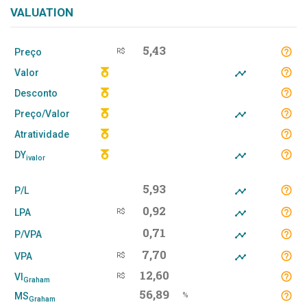
VALUATION
5,43
Preço
R$
Valor
Desconto
Preço/Valor
Atratividade
DY
ivalor
5,93
P/L
0,92
LPA
R$
0,71
P/VPA
7,70
VPA
R$
12,60
VI
R$
Graham
56,89
MS
%
Graham