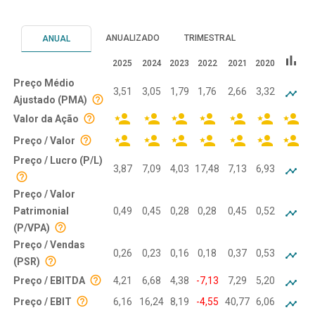
ANUALIZADO
TRIMESTRAL
ANUAL
bar_chart
2025
2024
2023
2022
2021
2020
Preço Médio
3,51
3,05
1,79
1,76
2,66
3,32
Ajustado (PMA)
Valor da Ação
Preço / Valor
Preço / Lucro (P/L)
3,87
7,09
4,03
17,48
7,13
6,93
Preço / Valor
Patrimonial
0,49
0,45
0,28
0,28
0,45
0,52
(P/VPA)
Preço / Vendas
0,26
0,23
0,16
0,18
0,37
0,53
(PSR)
Preço / EBITDA
4,21
6,68
4,38
-7,13
7,29
5,20
Preço / EBIT
6,16
16,24
8,19
-4,55
40,77
6,06