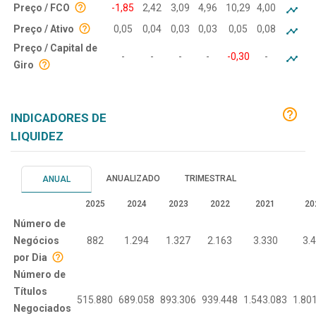
Preço / FCO
-1,85
2,42
3,09
4,96
10,29
4,00
Preço / Ativo
0,05
0,04
0,03
0,03
0,05
0,08
Preço / Capital de
-
-
-
-
-0,30
-
Giro
INDICADORES DE
LIQUIDEZ
ANUALIZADO
TRIMESTRAL
ANUAL
2025
2024
2023
2022
2021
20
Número de
Negócios
882
1.294
1.327
2.163
3.330
3.
por Dia
Número de
Títulos
515.880
689.058
893.306
939.448
1.543.083
1.80
Negociados