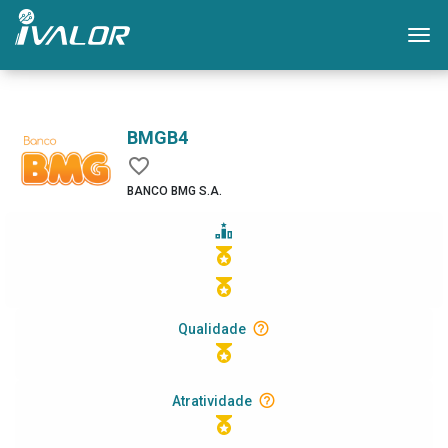
Mo
BMGB4
BANCO BMG S.A.
Qualidade
Atratividade