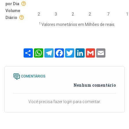
por Dia
Volume
2
3
2
2
7
1
Diário
1
Valores monetários em Milhões de reais.
Share
WhatsApp
Telegram
Facebook
Twitter
LinkedIn
Gmail
Email
COMENTÁRIOS
Nenhum comentário
Você precisa fazer login para comentar.