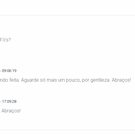
II's?
 09:06:19
sendo feita. Aguarde só mais um pouco, por gentileza. Abraços!
 17:09:28
e. Abraços!