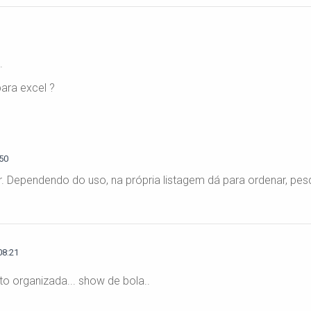
.
ara excel ?
50
. Dependendo do uso, na própria listagem dá para ordenar, pesqui
08:21
to organizada... show de bola..