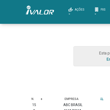
AÇÕES
FIIS
Esta p
E
N.
EMPRESA
15
ABC BRASIL