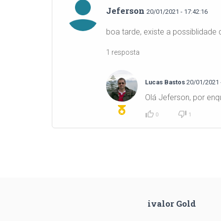
Jeferson
20/01/2021 - 17:42:16
boa tarde, existe a possiblidade
1 resposta
Lucas Bastos
20/01/2021 -
Olá Jeferson, por enq
0
1
ivalor Gold