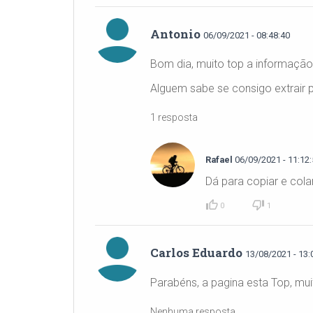
Antonio
06/09/2021 - 08:48:40
Bom dia, muito top a informação
Alguem sabe se consigo extrair p
1 resposta
Rafael
06/09/2021 - 11:12:
Dá para copiar e colar
0
1
Carlos Eduardo
13/08/2021 - 13:
Parabéns, a pagina esta Top, mui
Nenhuma resposta