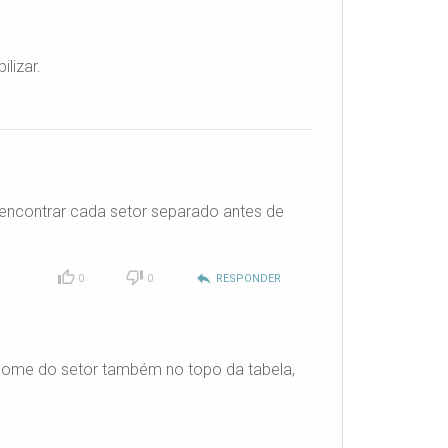
lizar.
 encontrar cada setor separado antes de
reply
0
0
RESPONDER
 nome do setor também no topo da tabela,