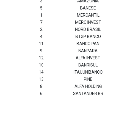
3
AMAZONIA
5
BANESE
1
MERCANTIL
7
MERC INVEST
2
NORD BRASIL
4
BTGP BANCO
11
BANCO PAN
9
BANPARA
12
ALFA INVEST
10
BANRISUL
14
ITAUUNIBANCO
13
PINE
8
ALFA HOLDING
6
SANTANDER BR