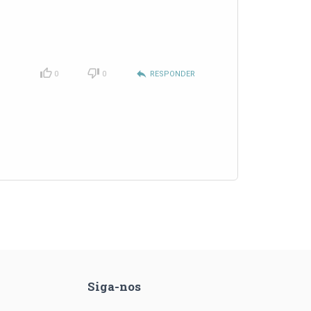
reply
0
0
RESPONDER
Siga-nos