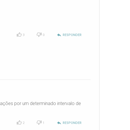
reply
3
0
RESPONDER
 ações por um determinado intervalo de
reply
2
1
RESPONDER