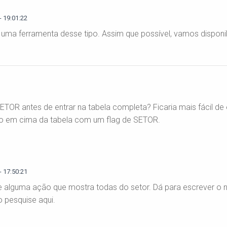
 19:01:22
 uma ferramenta desse tipo. Assim que possível, vamos disponibi
TOR antes de entrar na tabela completa? Ficaria mais fácil de
ltro em cima da tabela com um flag de SETOR.
 17:50:21
 de alguma ação que mostra todas do setor. Dá para escrever o
o pesquise aqui.