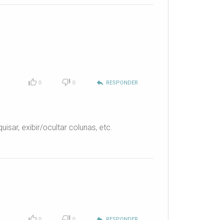
reply
0
0
RESPONDER
sar, exibir/ocultar colunas, etc.
reply
0
0
RESPONDER