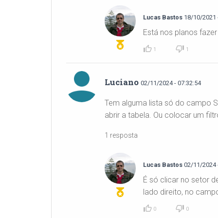
Lucas Bastos
18/10/2021 -
Está nos planos fazer
1
1
Luciano
02/11/2024 - 07:32:54
Tem alguma lista só do campo SE
abrir a tabela. Ou colocar um fi
1 resposta
Lucas Bastos
02/11/2024 -
É só clicar no setor
lado direito, no camp
0
0