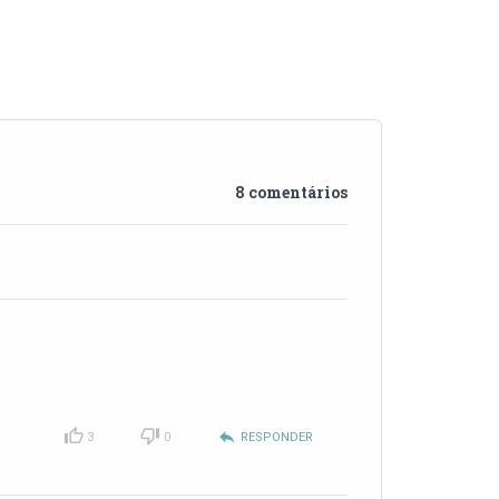
8 comentários
reply
3
0
RESPONDER