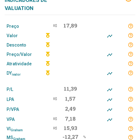
INDICADORES DE
VALUATION
17,89
Preço
R$
Valor
Desconto
Preço/Valor
Atratividade
DY
ivalor
11,39
P/L
1,57
LPA
R$
2,49
P/VPA
7,18
VPA
R$
15,93
VI
R$
Graham
-12,27
MS
%
Graham