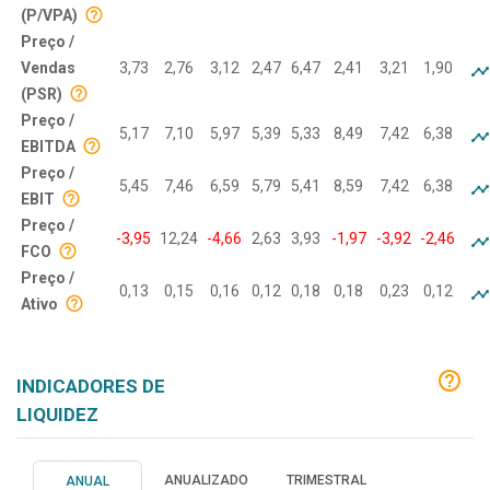
(P/VPA)
Preço /
Vendas
3,73
2,76
3,12
2,47
6,47
2,41
3,21
1,90
(PSR)
Preço /
5,17
7,10
5,97
5,39
5,33
8,49
7,42
6,38
EBITDA
Preço /
5,45
7,46
6,59
5,79
5,41
8,59
7,42
6,38
EBIT
Preço /
-3,95
12,24
-4,66
2,63
3,93
-1,97
-3,92
-2,46
FCO
Preço /
0,13
0,15
0,16
0,12
0,18
0,18
0,23
0,12
Ativo
INDICADORES DE
LIQUIDEZ
ANUALIZADO
TRIMESTRAL
ANUAL