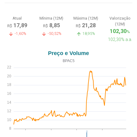
Atual
Mínima (12M)
Máxima (12M)
Valorização
(12M)
17,89
8,85
21,28
R$
R$
R$
102,30
%
-1,60%
-50,52%
18,95%
102,30% a.a.