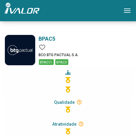
Mo
BPAC5
BCO BTG PACTUAL S.A.
BPAC11
BPAC3
Qualidade
Atratividade