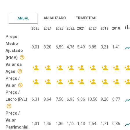
ANUALIZADO
TRIMESTRAL
ANUAL
bar_cha
2025
2024
2023
2022
2021
2020
2019
2018
Preço
Médio
9,01
8,20
6,59
4,76
5,49
3,85
3,21
1,41
Ajustado
(PMA)
Valor da
Ação
Preço /
Valor
Preço /
Lucro (P/L)
6,31
8,64
7,50
6,93
9,06
10,50
9,26
6,77
Preço /
Valor
1,31
1,45
1,36
1,12
1,43
1,54
1,71
0,86
Patrimonial