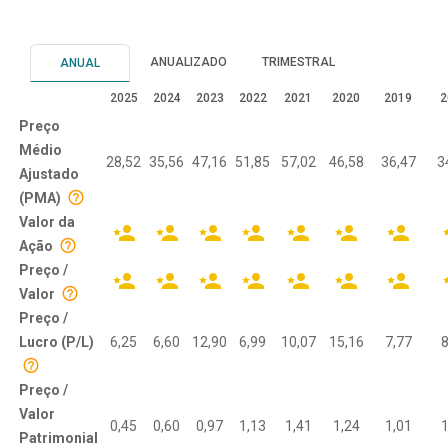
ANUALIZADO
TRIMESTRAL
ANUAL
2025
2024
2023
2022
2021
2020
2019
2
Preço
Médio
28,52
35,56
47,16
51,85
57,02
46,58
36,47
3
Ajustado
(PMA)
Valor da
Ação
Preço /
Valor
Preço /
Lucro (P/L)
6,25
6,60
12,90
6,99
10,07
15,16
7,77
8
Preço /
Valor
0,45
0,60
0,97
1,13
1,41
1,24
1,01
1
Patrimonial