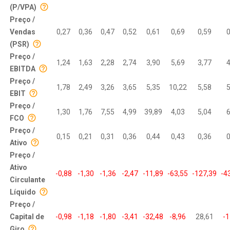
(P/VPA)
Preço /
Vendas
0,27
0,36
0,47
0,52
0,61
0,69
0,59
0
(PSR)
Preço /
1,24
1,63
2,28
2,74
3,90
5,69
3,77
4
EBITDA
Preço /
1,78
2,49
3,26
3,65
5,35
10,22
5,58
5
EBIT
Preço /
1,30
1,76
7,55
4,99
39,89
4,03
5,04
6
FCO
Preço /
0,15
0,21
0,31
0,36
0,44
0,43
0,36
0
Ativo
Preço /
Ativo
-0,88
-1,30
-1,36
-2,47
-11,89
-63,55
-127,39
-4
Circulante
Líquido
Preço /
Capital de
-0,98
-1,18
-1,80
-3,41
-32,48
-8,96
28,61
-1
Giro