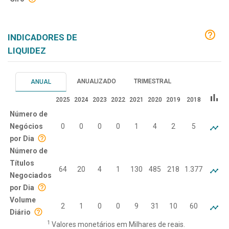
INDICADORES DE
LIQUIDEZ
ANUALIZADO
TRIMESTRAL
ANUAL
bar_chart
2025
2024
2023
2022
2021
2020
2019
2018
Número de
Negócios
0
0
0
0
1
4
2
5
por Dia
Número de
Títulos
64
20
4
1
130
485
218
1.377
Negociados
por Dia
Volume
2
1
0
0
9
31
10
60
Diário
1
Valores monetários em Milhares de reais.