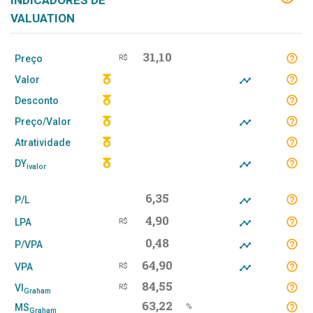
INDICADORES DE
VALUATION
31,10
Preço
R$
Valor
Desconto
Preço/Valor
Atratividade
DY
ivalor
6,35
P/L
4,90
LPA
R$
0,48
P/VPA
64,90
VPA
R$
84,55
VI
R$
Graham
63,22
MS
%
Graham