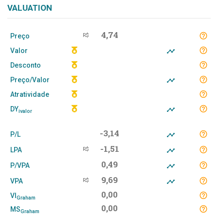
VALUATION
4,74
Preço
R$
Valor
Desconto
Preço/Valor
Atratividade
DY
ivalor
-3,14
P/L
-1,51
LPA
R$
0,49
P/VPA
9,69
VPA
R$
0,00
VI
Graham
0,00
MS
Graham