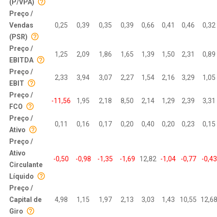
(P/VPA)
Preço /
Vendas
0,25
0,39
0,35
0,39
0,66
0,41
0,46
0,32
(PSR)
Preço /
1,25
2,09
1,86
1,65
1,39
1,50
2,31
0,89
EBITDA
Preço /
2,33
3,94
3,07
2,27
1,54
2,16
3,29
1,05
EBIT
Preço /
-11,56
1,95
2,18
8,50
2,14
1,29
2,39
3,31
FCO
Preço /
0,11
0,16
0,17
0,20
0,40
0,20
0,23
0,15
Ativo
Preço /
Ativo
-0,50
-0,98
-1,35
-1,69
12,82
-1,04
-0,77
-0,43
Circulante
Líquido
Preço /
Capital de
4,98
1,15
1,97
2,13
3,03
1,43
10,55
12,6
Giro