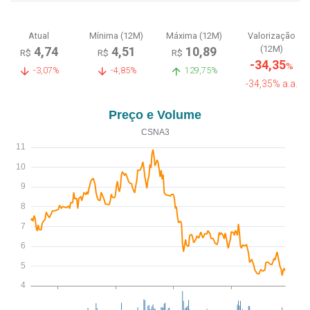
Atual
Mínima (12M)
Máxima (12M)
Valorização
(12M)
4,74
4,51
10,89
R$
R$
R$
-34,35
%
-3,07%
-4,85%
129,75%
-34,35% a.a.