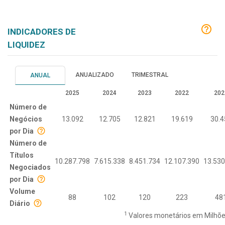
INDICADORES DE
LIQUIDEZ
ANUALIZADO
TRIMESTRAL
ANUAL
2025
2024
2023
2022
202
Número de
Negócios
13.092
12.705
12.821
19.619
30.4
por Dia
Número de
Títulos
10.287.798
7.615.338
8.451.734
12.107.390
13.530
Negociados
por Dia
Volume
88
102
120
223
48
Diário
1
Valores monetários em Milhões