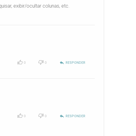
sar, exibir/ocultar colunas, etc.
reply
0
0
RESPONDER
reply
0
0
RESPONDER