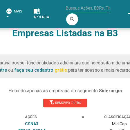
MAIS
APRENDA
search
Empresas Listadas na B3
ágina possui funcionalidades adicionais que necessitam de uma
ntre
ou
faça seu cadastro
grátis
para ter acesso a mais recurso
Exibindo apenas as empresas do segmento
Siderurgia
REMOVER FILTRO
AÇÕES
CLASSIFICAÇÃ
CSNA3
Mid Cap