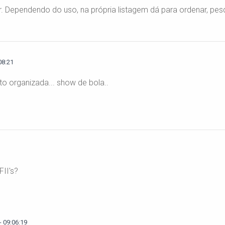
. Dependendo do uso, na própria listagem dá para ordenar, pesqui
08:21
to organizada... show de bola..
II's?
 09:06:19