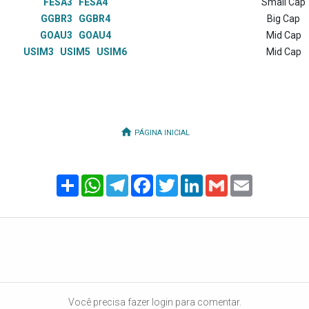
FESA3
FESA4
Small Cap
GGBR3
GGBR4
Big Cap
GOAU3
GOAU4
Mid Cap
USIM3
USIM5
USIM6
Mid Cap
PÁGINA INICIAL
Share
WhatsApp
Telegram
Facebook
Twitter
LinkedIn
Gmail
Email
Você precisa fazer login para comentar.