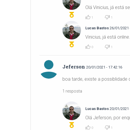
Olá Vinicius, já está 
1
1
Lucas Bastos
26/01/2021 -
Vinicius, já está onlin
0
1
Jeferson
20/01/2021 - 17:42:16
boa tarde, existe a possiblidade
1 resposta
Lucas Bastos
20/01/2021 -
Olá Jeferson, por enq
0
1