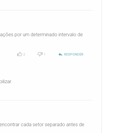
 ações por um determinado intervalo de
reply
2
1
RESPONDER
lizar.
 encontrar cada setor separado antes de