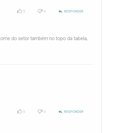
reply
0
0
RESPONDER
 nome do setor também no topo da tabela,
reply
0
0
RESPONDER