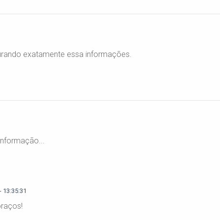
rando exatamente essa informações.
informação...
 13:35:31
raços!