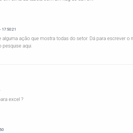
 17:50:21
 de alguma ação que mostra todas do setor. Dá para escrever o
o pesquise aqui.
.
ara excel ?
50