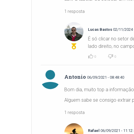
1 resposta
Lucas Bastos
02/11/2024 -
É só clicar no setor
lado direito, no camp
0
0
Antonio
06/09/2021 - 08:48:40
Bom dia, muito top a informação
Alguem sabe se consigo extrair p
1 resposta
Rafael
06/09/2021 - 11:12: