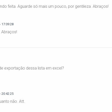
sendo feita. Aguarde só mais um pouco, por gentileza. Abraços!
 17:09:28
e. Abraços!
 de exportação dessa lista em excel?
 20:42:25
uanto não. Att.