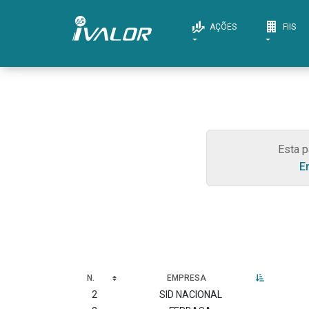
AÇÕES
FIIS
Esta p
E
N.
EMPRESA
2
SID NACIONAL