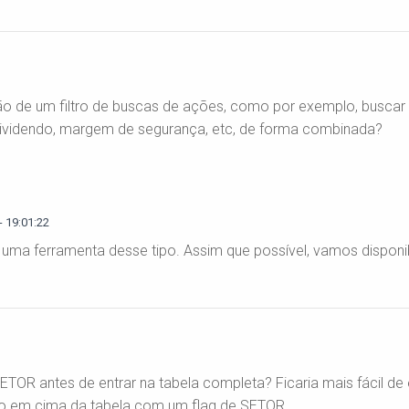
o de um filtro de buscas de ações, como por exemplo, buscar
, dividendo, margem de segurança, etc, de forma combinada?
 19:01:22
 uma ferramenta desse tipo. Assim que possível, vamos disponibi
TOR antes de entrar na tabela completa? Ficaria mais fácil de
ltro em cima da tabela com um flag de SETOR.