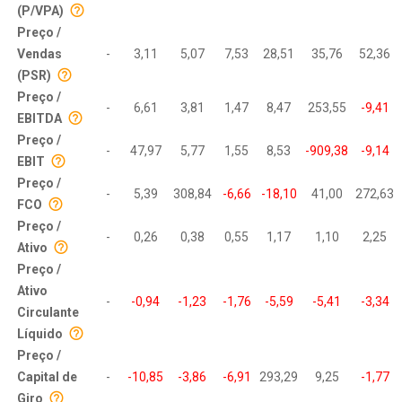
(P/VPA)
Preço /
Vendas
-
3,11
5,07
7,53
28,51
35,76
52,36
(PSR)
Preço /
-
6,61
3,81
1,47
8,47
253,55
-9,41
EBITDA
Preço /
-
47,97
5,77
1,55
8,53
-909,38
-9,14
EBIT
Preço /
-
5,39
308,84
-6,66
-18,10
41,00
272,63
FCO
Preço /
-
0,26
0,38
0,55
1,17
1,10
2,25
Ativo
Preço /
Ativo
-
-0,94
-1,23
-1,76
-5,59
-5,41
-3,34
Circulante
Líquido
Preço /
Capital de
-
-10,85
-3,86
-6,91
293,29
9,25
-1,77
Giro