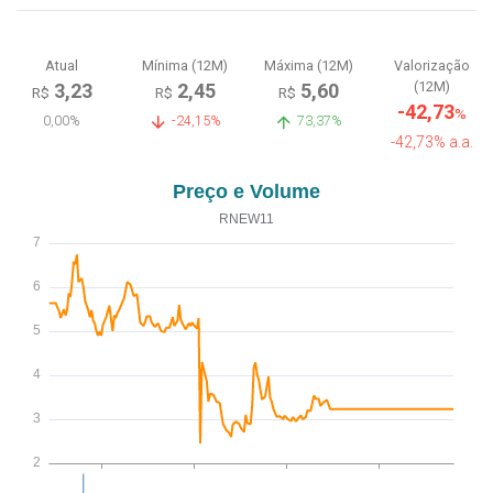
Atual
Mínima (12M)
Máxima (12M)
Valorização
(12M)
3,23
2,45
5,60
R$
R$
R$
-42,73
%
0,00%
-24,15%
73,37%
-42,73% a.a.