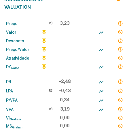
VALUATION
3,23
Preço
R$
Valor
Desconto
Preço/Valor
Atratividade
DY
ivalor
-2,48
P/L
-0,43
LPA
R$
0,34
P/VPA
3,19
VPA
R$
0,00
VI
Graham
0,00
MS
Graham