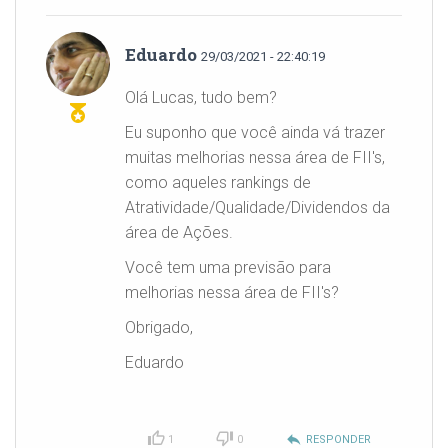
Eduardo
29/03/2021 - 22:40:19
Olá Lucas, tudo bem?
Eu suponho que você ainda vá trazer
muitas melhorias nessa área de FII's,
como aqueles rankings de
Atratividade/Qualidade/Dividendos da
área de Ações.
Você tem uma previsão para
melhorias nessa área de FII's?
Obrigado,
Eduardo
reply
1
0
RESPONDER