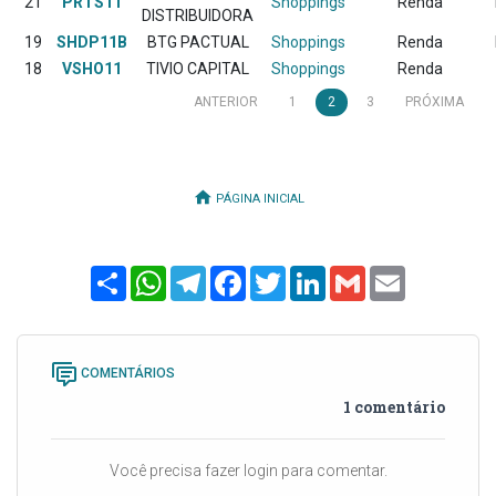
21
PRTS11
Shoppings
Renda
DISTRIBUIDORA
19
SHDP11B
BTG PACTUAL
Shoppings
Renda
18
VSHO11
TIVIO CAPITAL
Shoppings
Renda
ANTERIOR
1
2
3
PRÓXIMA
PÁGINA INICIAL
Share
WhatsApp
Telegram
Facebook
Twitter
LinkedIn
Gmail
Email
COMENTÁRIOS
1 comentário
Você precisa fazer login para comentar.