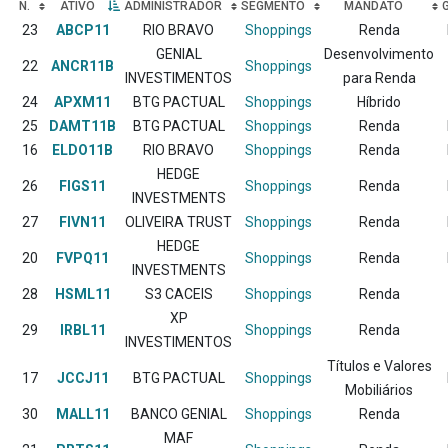
N.
ATIVO
ADMINISTRADOR
SEGMENTO
MANDATO
23
ABCP11
RIO BRAVO
Shoppings
Renda
GENIAL
Desenvolvimento
22
ANCR11B
Shoppings
INVESTIMENTOS
para Renda
24
APXM11
BTG PACTUAL
Shoppings
Híbrido
25
DAMT11B
BTG PACTUAL
Shoppings
Renda
16
ELDO11B
RIO BRAVO
Shoppings
Renda
HEDGE
26
FIGS11
Shoppings
Renda
INVESTMENTS
27
FIVN11
OLIVEIRA TRUST
Shoppings
Renda
HEDGE
20
FVPQ11
Shoppings
Renda
INVESTMENTS
28
HSML11
S3 CACEIS
Shoppings
Renda
XP
29
IRBL11
Shoppings
Renda
INVESTIMENTOS
Títulos e Valores
17
JCCJ11
BTG PACTUAL
Shoppings
Mobiliários
30
MALL11
BANCO GENIAL
Shoppings
Renda
MAF