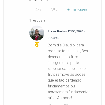
reply
0
0
RESPONDER
1 resposta
Lucas Bastos
12/06/2020 -
10:23:50
Bom dia Claudio, para
mostrar todas as ações,
desmarque o filtro
inteligente na parte
superior da tabela. Esse
filtro remove as ações
que estão perdendo
fundamentos ou
apresentam fundamentos
ruins. Abraços!