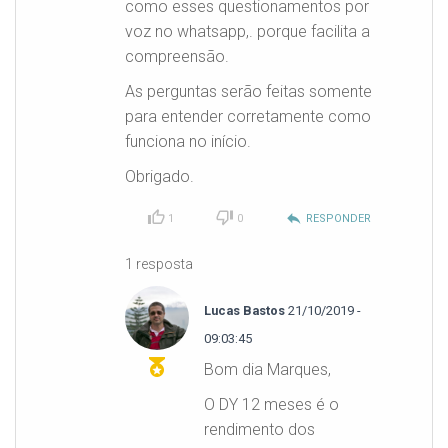
como esses questionamentos por
voz no whatsapp,. porque facilita a
compreensão.
As perguntas serão feitas somente
para entender corretamente como
funciona no início.
Obrigado.
reply
1
0
RESPONDER
1 resposta
Lucas Bastos
21/10/2019 -
09:03:45
Bom dia Marques,
O DY 12 meses é o
rendimento dos