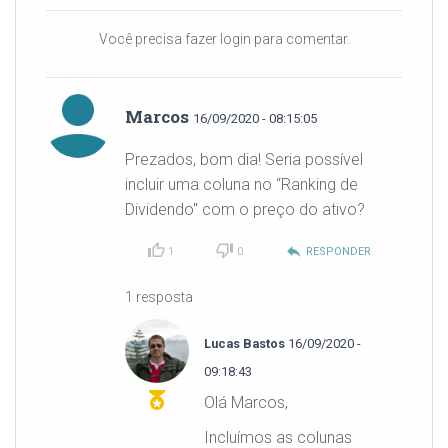
Você precisa fazer login para comentar.
Marcos
16/09/2020 - 08:15:05
Prezados, bom dia! Seria possível
incluir uma coluna no “Ranking de
Dividendo" com o preço do ativo?
reply
1
0
RESPONDER
1 resposta
Lucas Bastos
16/09/2020 -
09:18:43
Olá Marcos,
Incluímos as colunas