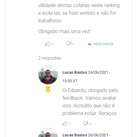
utilidade destas colunas neste ranking
e incluí-las, se fizer sentido e não for
trabalhoso.
Obrigado mais uma vez!
reply
0
0
RESPONDER
2 respostas
Lucas Bastos
24/06/2021 -
15:03:37
Oi Eduardo, obrigado pelo
feedback. Vamos avaliar
isso. Acredito que não é
problema incluir. Abraços
1
0
Lucas Bastos
26/06/2021 -