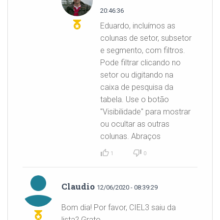
20:46:36
Eduardo, incluímos as
colunas de setor, subsetor
e segmento, com filtros.
Pode filtrar clicando no
setor ou digitando na
caixa de pesquisa da
tabela. Use o botão
"Visibilidade" para mostrar
ou ocultar as outras
colunas. Abraços
1
0
Claudio
12/06/2020 - 08:39:29
Bom dia! Por favor, CIEL3 saiu da
lista? Grato