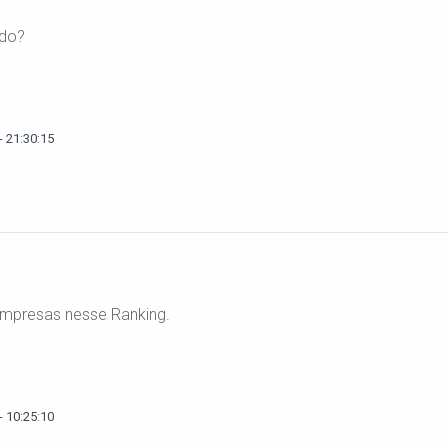
ado?
 21:30:15
empresas nesse Ranking.
 10:25:10