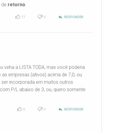
l de
retorno
.
reply
17
0
RESPONDER
so eu veha a LISTA TODA, mas você
poderia
e as empresas (ativos) acima de 7,0, ou
ia ser incorporada em muitos outros
a com P/L abaixo de 3, ou, quero somente
reply
0
0
RESPONDER