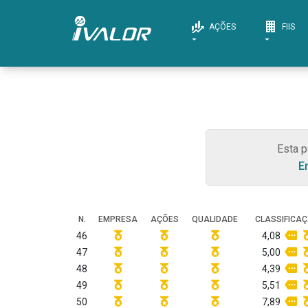
AÇÕES
FIIS
Esta p
E
N.
EMPRESA
AÇÕES
QUALIDADE
CLASSIFICA
46
4,08
47
5,00
48
4,39
49
5,51
50
7,89