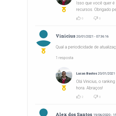
Isso que você quer é 
recursos. Obrigado p
0
0
Vinicius
20/01/2021 - 07:36:16
Qual a periodicidade de atualiza
1 resposta
Lucas Bastos
20/01/2021 -
Olá Vinicius, o rank
hora. Abraços!
2
0
Alex dos Santos
19/06/2020 - 1