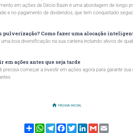
imento em ações de Décio Bazin é uma abordagem de longo p
ade e no pagamento de dividendos, que tem conquistado segui
ou pulverização? Como fazer uma alocação inteligen
uma boa diversificação na sua carteira incluindo ativos de qua
r em ações antes que seja tarde
 precisa começar a investir em ações agora para garantir sua
antes.
PÁGINA INICIAL
Share
WhatsApp
Telegram
Facebook
Twitter
LinkedIn
Gmail
Email