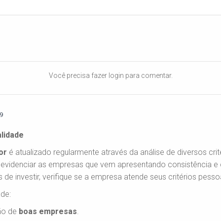
Você precisa fazer login para comentar.
29
alidade
or
é atualizado regularmente através da análise de diversos cri
g é evidenciar as empresas que vem apresentando consistência e
s de investir, verifique se a empresa atende seus critérios pesso
ade:
ão de
boas empresas
.