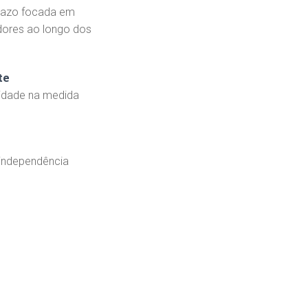
razo focada em
dores ao longo dos
te
lidade na medida
 independência