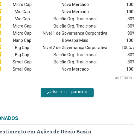
Micro Cap
Novo Mercado
100
Mid Cap
Novo Mercado
100
Mid Cap
Balcão Org. Tradicional
80%
Micro Cap
Balcão Org. Tradicional
80%
Micro Cap
Nível 1 de Governança Corporativa
80%
Nano Cap
Bovespa Mais
100
Big Cap
Nível 2 de Governança Corporativa
100% 
Big Cap
Balcão Org. Tradicional
80%
Small Cap
Balcão Org. Tradicional
80%
Small Cap
Novo Mercado
100
ANTERIOR
show_chart
ÍNDICE DE QUALIDADE
ONADOS
estimento em Ações de Décio Bazin