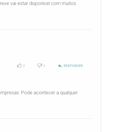
reve vai estar disponível com muitos
reply
0
0
RESPONDER
 empresas. Pode acontecer a qualquer