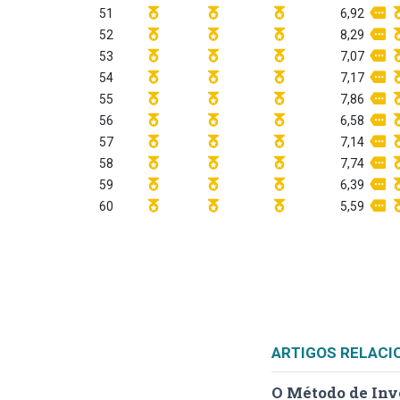
51
6,92
52
8,29
53
7,07
54
7,17
55
7,86
56
6,58
57
7,14
58
7,74
59
6,39
60
5,59
ARTIGOS RELACI
O Método de Inv