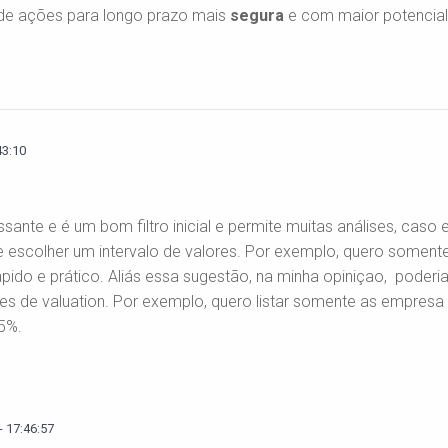
de ações para longo prazo mais
segura
e com maior potencia
43:10
sante e é um bom filtro inicial e permite muitas análises, ca
e escolher um intervalo de valores. Por exemplo, quero soment
rápido e prático. Aliás essa sugestão, na minha opiniçao, poder
res de valuation. Por exemplo, quero listar somente as empres
5%.
 17:46:57