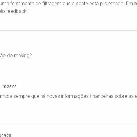
uma ferramenta de filtragem que a gente está projetando. Em b
elo feedback!
ção do ranking?
 10:25:02
ing muda sempre que há novas informações financeiras sobre as
5:29:25