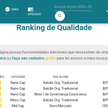
MAIS
APRENDA
search
Ranking de Qualidade
ágina possui funcionalidades adicionais que necessitam de uma
ntre
ou
faça seu cadastro
grátis
para ter acesso a mais recurso
ÇÃO
LISTAGEM
TAG ALONG
Nano Cap
Balcão Org. Tradicional
80%
Nano Cap
Balcão Org. Tradicional
80%
Nano Cap
Nível 1 de Governança Corporativa
80%
Micro Cap
Balcão Org. Tradicional
80%
Mid Cap
Novo Mercado
100