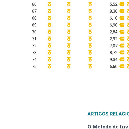
66
5,52
67
8,30
68
6,10
69
6,90
70
2,84
71
2,92
72
7,07
73
8,72
74
9,34
75
6,60
ARTIGOS RELACI
O Método de Inv