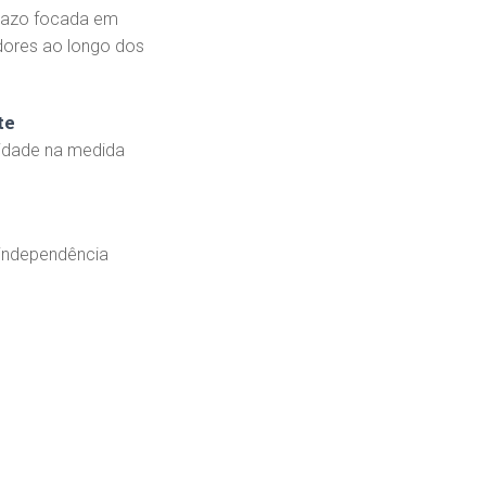
razo focada em
dores ao longo dos
te
lidade na medida
 independência