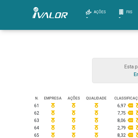
AÇÕES
FIIS
Esta p
E
N.
EMPRESA
AÇÕES
QUALIDADE
CLASSIFICA
61
6,97
62
7,75
63
8,06
64
2,79
65
8,32