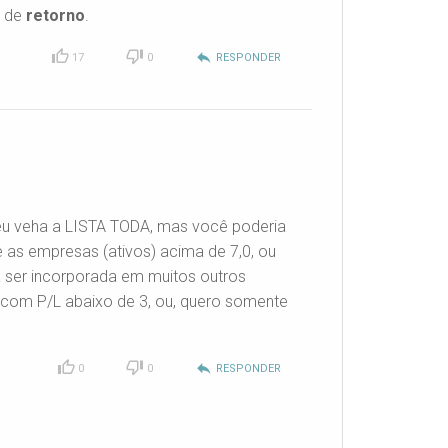
l de
retorno
.
reply
17
0
RESPONDER
so eu veha a LISTA TODA, mas você
poderia
e as empresas (ativos) acima de 7,0, ou
ia ser incorporada em muitos outros
a com P/L abaixo de 3, ou, quero somente
reply
0
0
RESPONDER