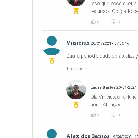
Isso que você quer é 
recursos. Obrigado p
0
0
Vinicius
20/01/2021 - 07:36:16
Qual a periodicidade de atualiza
1 resposta
Lucas Bastos
20/01/2021 -
Olá Vinicius, o rank
hora. Abraços!
2
0
Alex dos Santos
19/06/2020 - 1