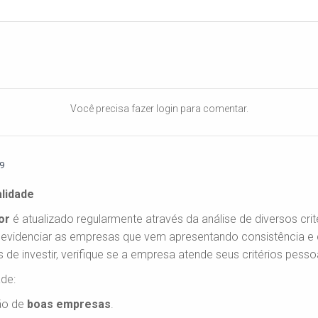
Você precisa fazer login para comentar.
29
alidade
or
é atualizado regularmente através da análise de diversos cri
g é evidenciar as empresas que vem apresentando consistência e
s de investir, verifique se a empresa atende seus critérios pesso
ade:
ão de
boas empresas
.