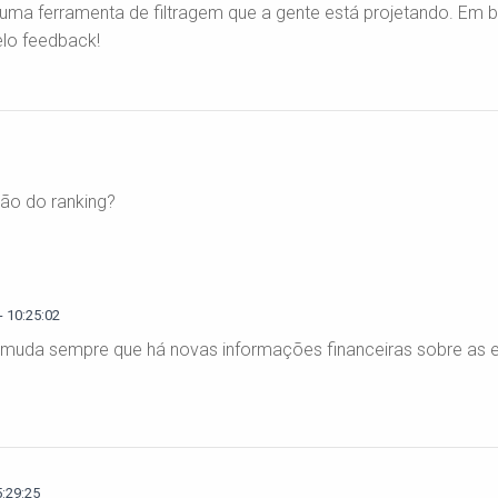
uma ferramenta de filtragem que a gente está projetando. Em b
elo feedback!
ção do ranking?
 10:25:02
ing muda sempre que há novas informações financeiras sobre as
5:29:25