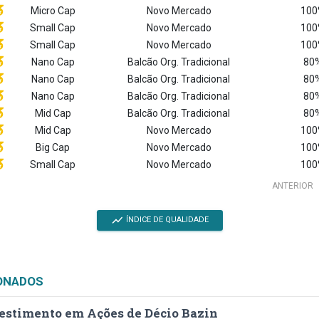
Micro Cap
Novo Mercado
100
Small Cap
Novo Mercado
100
Small Cap
Novo Mercado
100
Nano Cap
Balcão Org. Tradicional
80%
Nano Cap
Balcão Org. Tradicional
80%
Nano Cap
Balcão Org. Tradicional
80%
Mid Cap
Balcão Org. Tradicional
80%
Mid Cap
Novo Mercado
100
Big Cap
Novo Mercado
100
Small Cap
Novo Mercado
100
ANTERIOR
show_chart
ÍNDICE DE QUALIDADE
ONADOS
estimento em Ações de Décio Bazin