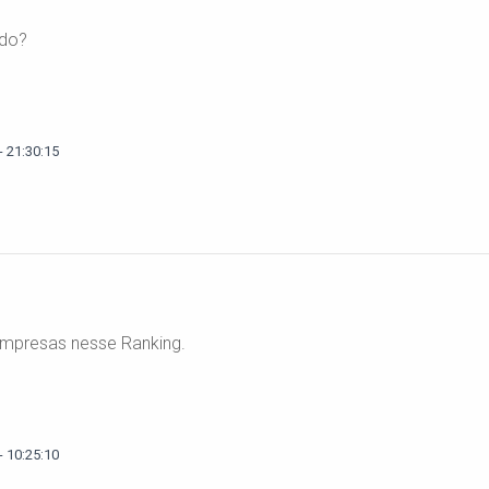
ado?
 21:30:15
empresas nesse Ranking.
 10:25:10