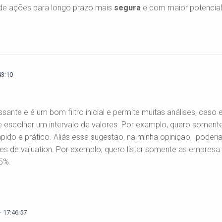
de ações para longo prazo mais
segura
e com maior potencia
43:10
sante e é um bom filtro inicial e permite muitas análises, ca
e escolher um intervalo de valores. Por exemplo, quero soment
rápido e prático. Aliás essa sugestão, na minha opiniçao, poder
res de valuation. Por exemplo, quero listar somente as empres
5%.
 17:46:57