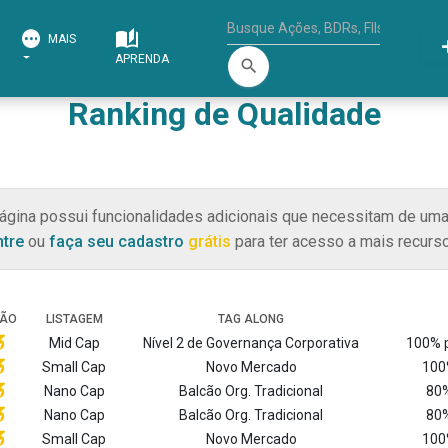
MAIS
APRENDA
search
Ranking de Qualidade
ágina possui funcionalidades adicionais que necessitam de uma
ntre
ou
faça seu cadastro
grátis
para ter acesso a mais recurso
ÇÃO
LISTAGEM
TAG ALONG
Mid Cap
Nível 2 de Governança Corporativa
100% 
Small Cap
Novo Mercado
100
Nano Cap
Balcão Org. Tradicional
80%
Nano Cap
Balcão Org. Tradicional
80%
Small Cap
Novo Mercado
100