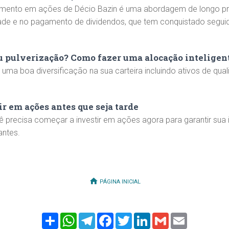
imento em ações de Décio Bazin é uma abordagem de longo p
ade e no pagamento de dividendos, que tem conquistado segui
ou pulverização? Como fazer uma alocação inteligen
uma boa diversificação na sua carteira incluindo ativos de qua
r em ações antes que seja tarde
 precisa começar a investir em ações agora para garantir sua
antes.
PÁGINA INICIAL
Share
WhatsApp
Telegram
Facebook
Twitter
LinkedIn
Gmail
Email