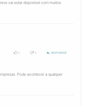
reve vai estar disponível com muitos
reply
0
0
RESPONDER
 empresas. Pode acontecer a qualquer