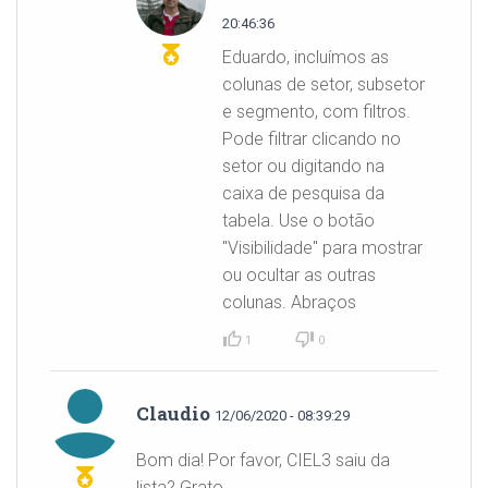
20:46:36
Eduardo, incluímos as
colunas de setor, subsetor
e segmento, com filtros.
Pode filtrar clicando no
setor ou digitando na
caixa de pesquisa da
tabela. Use o botão
"Visibilidade" para mostrar
ou ocultar as outras
colunas. Abraços
1
0
Claudio
12/06/2020 - 08:39:29
Bom dia! Por favor, CIEL3 saiu da
lista? Grato