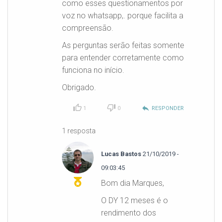
como esses questionamentos por
voz no whatsapp,. porque facilita a
compreensão.
As perguntas serão feitas somente
para entender corretamente como
funciona no início.
Obrigado.
reply
1
0
RESPONDER
1 resposta
Lucas Bastos
21/10/2019 -
09:03:45
Bom dia Marques,
O DY 12 meses é o
rendimento dos