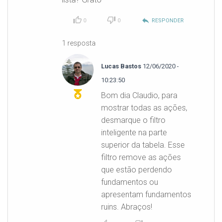
reply
0
0
RESPONDER
1 resposta
Lucas Bastos
12/06/2020 -
10:23:50
Bom dia Claudio, para
mostrar todas as ações,
desmarque o filtro
inteligente na parte
superior da tabela. Esse
filtro remove as ações
que estão perdendo
fundamentos ou
apresentam fundamentos
ruins. Abraços!