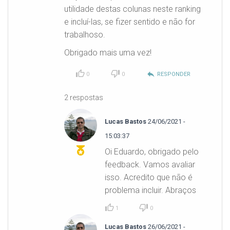
utilidade destas colunas neste ranking
e incluí-las, se fizer sentido e não for
trabalhoso.
Obrigado mais uma vez!
reply
0
0
RESPONDER
2 respostas
Lucas Bastos
24/06/2021 -
15:03:37
Oi Eduardo, obrigado pelo
feedback. Vamos avaliar
isso. Acredito que não é
problema incluir. Abraços
1
0
Lucas Bastos
26/06/2021 -