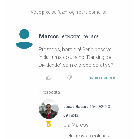
Você precisa fazer login para comentar.
Marcos
16/09/2020 - 08:15:05
Prezados, bom dia! Seria possível
incluir uma coluna no “Ranking de
Dividendo" com o preço do ativo?
reply
1
0
RESPONDER
1 resposta
Lucas Bastos
16/09/2020 -
09:18:43
Olá Marcos,
Incluímos as colunas