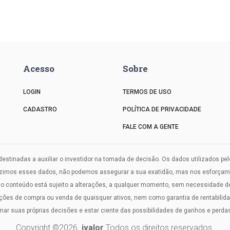
Acesso
Sobre
LOGIN
TERMOS DE USO
CADASTRO
POLÍTICA DE PRIVACIDADE
FALE COM A GENTE
estinadas a auxiliar o investidor na tomada de decisão. Os dados utilizados pe
uzimos esses dados, não podemos assegurar a sua exatidão, mas nos esforçamos
onteúdo está sujeito a alterações, a qualquer momento, sem necessidade de a
s de compra ou venda de quaisquer ativos, nem como garantia de rentabilidade
omar suas próprias decisões e estar ciente das possibilidades de ganhos e perdas
Copyright ©
2026
ivalor
Todos os direitos reservados.