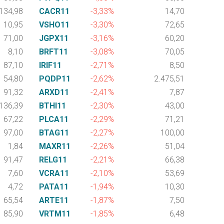
134,98
CACR11
-3,33%
14,70
10,95
VSHO11
-3,30%
72,65
71,00
JGPX11
-3,16%
60,20
8,10
BRFT11
-3,08%
70,05
87,10
IRIF11
-2,71%
8,50
54,80
PQDP11
-2,62%
2.475,51
91,32
ARXD11
-2,41%
7,87
136,39
BTHI11
-2,30%
43,00
67,22
PLCA11
-2,29%
71,21
97,00
BTAG11
-2,27%
100,00
1,84
MAXR11
-2,26%
51,04
91,47
RELG11
-2,21%
66,38
7,60
VCRA11
-2,10%
53,69
4,72
PATA11
-1,94%
10,30
65,54
ARTE11
-1,87%
7,50
85,90
VRTM11
-1,85%
6,48