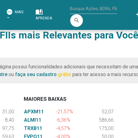
MAIS
APRENDA
search
FIIs mais Relevantes para Voc
ágina possui funcionalidades adicionais que necessitam de uma
ntre
ou
faça seu cadastro
grátis
para ter acesso a mais recurso
MAIORES BAIXAS
31,00
APXM11
-21,57%
52,07
8,40
ALMI11
-6,36%
586,66
97,75
TRXB11
-4,57%
175,00
59,63
FVPQ11
-4,00%
50,00