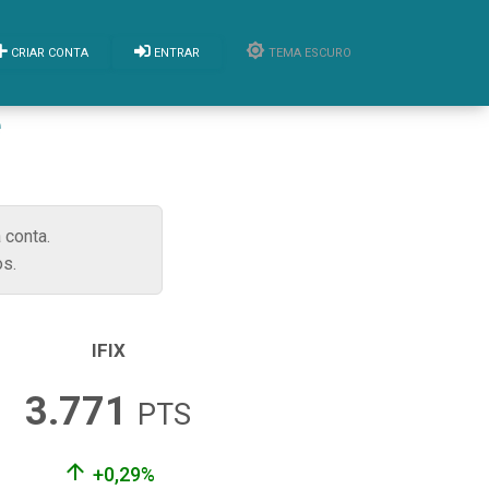
CRIAR CONTA
ENTRAR
TEMA ESCURO
ê
 conta.
s.
IFIX
3.771
PTS
+0,29%