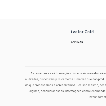
ivalor Gold
ASSINAR
As ferramentas e informações disponíveis no
ivalor
são d
auditadas, disponíveis publicamente. Uma vez que não prod
do que processamos e apresentamos. Por isso mesmo, nosso c
alguma, considerar essas informações como recomendaçõe
investidor t