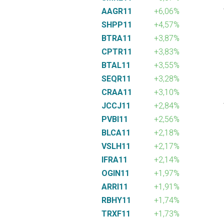
AAGR11
+6,06%
SHPP11
+4,57%
BTRA11
+3,87%
CPTR11
+3,83%
BTAL11
+3,55%
SEQR11
+3,28%
CRAA11
+3,10%
JCCJ11
+2,84%
PVBI11
+2,56%
BLCA11
+2,18%
VSLH11
+2,17%
IFRA11
+2,14%
OGIN11
+1,97%
ARRI11
+1,91%
RBHY11
+1,74%
TRXF11
+1,73%