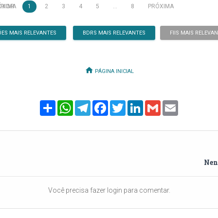
RIOR
ÓXIMA
1
2
3
4
5
…
8
PRÓXIMA
ES MAIS RELEVANTES
BDRS MAIS RELEVANTES
FIIS MAIS RELEVA
PÁGINA INICIAL
Share
WhatsApp
Telegram
Facebook
Twitter
LinkedIn
Gmail
Email
Nen
Você precisa fazer login para comentar.