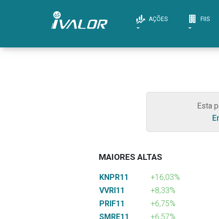
AÇÕES
FIIS
Esta p
E
MAIORES ALTAS
KNPR11
+16,03%
VVRI11
+8,33%
PRIF11
+6,75%
SMRE11
+6,57%